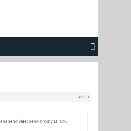
#6713
menaneho valecneho hrdiny Lt. Col.