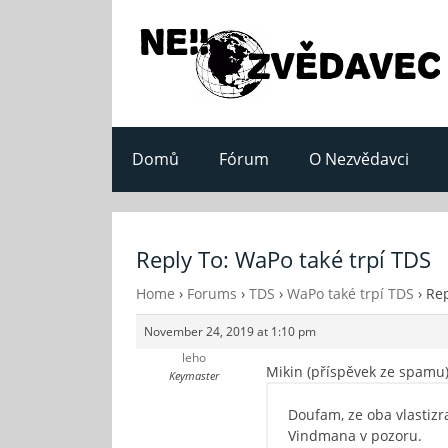
Domů
Fórum
O Nezvědavci
Reply To: WaPo také trpí TDS
Home
›
Forums
›
TDS
›
WaPo také trpí TDS
›
Rep
November 24, 2019 at 1:10 pm
leho
Mikin (příspěvek ze spamu)
Keymaster
Doufam, ze oba vlastizr
Vindmana v pozoru.