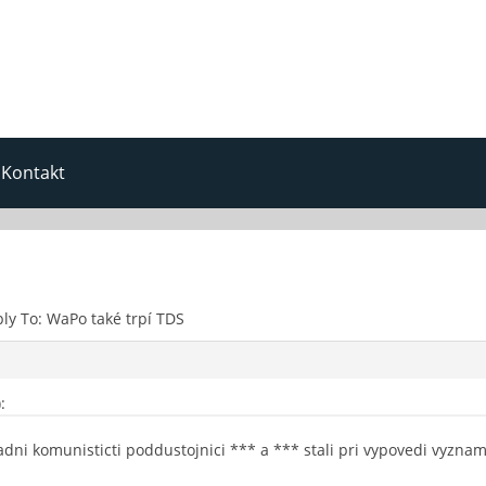
Kontakt
ly To: WaPo také trpí TDS
:
adni komunisticti poddustojnici *** a *** stali pri vypovedi vyzna