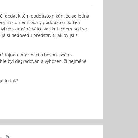
mněl dodat k těm poddůstojníkům že se jedná
a smyslu není žádný poddůstojník. Ten
byl ve skutečné válce ve skutečném boji ve
já si nedovedu představit, jak by jsi s
sně tajnou informací o hovoru svého
ohle byl degradován a vyhozen, či nejméně
e to tak?
 - ČR