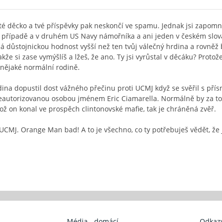
ileté děcko a tvé příspěvky pak neskončí ve spamu. Jednak jsi zapo
 případě a v druhém US Navy námořníka a ani jeden v českém slov
 důstojnickou hodnost vyšší než ten tvůj válečný hrdina a rovněž 
e si zase vymýšlíš a lžeš, že ano. Ty jsi vyrůstal v děcáku? Protože 
 nějaké normální rodině.
rdina dopustil dost vážného přečinu proti UCMJ když se svěřil s pří
í neautorizovanou osobou jménem Eric Ciamarella. Normálně by za t
ož on konal ve prospěch clintonovské mafie, tak je chráněná zvěř.
UCMJ. Orange Man bad! A to je všechno, co ty potřebuješ vědět, že j
Média - domácí
Odkazy