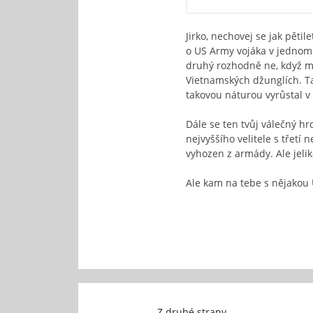
Jirko, nechovej se jak pět
o US Army vojáka v jednom
druhý rozhodně ne, když má
Vietnamských džunglích. Takž
takovou náturou vyrůstal v
Dále se ten tvůj válečný h
nejvyššího velitele s třet
vyhozen z armády. Ale jelik
Ale kam na tebe s nějakou 
Z druhé strany