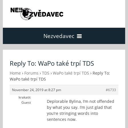
Nezvedavec
Domů
Reply To: WaPo také trpí TDS
Fórum
Home
›
Forums
›
TDS
›
WaPo také trpí TDS
›
Reply To:
WaPo také trpí TDS
November 24, 2019 at 8:27 pm
#6733
O Nezvědavci
krakatit
Deplorable Bylina, I’m not offended
Guest
by what you say. I’m just glad that
Kontakt
you’re stringing words into
sentences now.