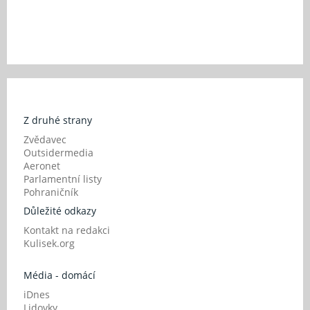
Z druhé strany
Zvědavec
Outsidermedia
Aeronet
Parlamentní listy
Pohraničník
Důležité odkazy
Kontakt na redakci
Kulisek.org
Média - domácí
iDnes
Lidovky