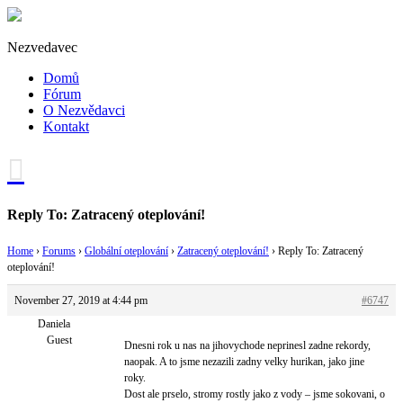
Nezvedavec
Domů
Fórum
O Nezvědavci
Kontakt
Reply To: Zatracený oteplování!
Home
›
Forums
›
Globální oteplování
›
Zatracený oteplování!
›
Reply To: Zatracený
oteplování!
November 27, 2019 at 4:44 pm
#6747
Daniela
Guest
Dnesni rok u nas na jihovychode neprinesl zadne rekordy,
naopak. A to jsme nezazili zadny velky hurikan, jako jine
roky.
Dost ale prselo, stromy rostly jako z vody – jsme sokovani, o