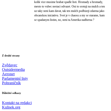
kolik vice musime hrabat spadle listi. Hromady a hromady,
mesto to vubec nestaci odvazet. Oni to srotuji na mulch a ten
uz taky neni kam davat, tak ten mulch podbizeji zdarma jako
obcanskou iniciativu. Svet je v chaosu a my se starame, kam
se spadanym listim, no, neni ta Amerika nadherna ?
Z druhé strany
Zvědavec
Outsidermedia
Aeronet
Parlamentní listy
Pohraničník
Důležité odkazy
Kontakt na redakci
Kulisek.org