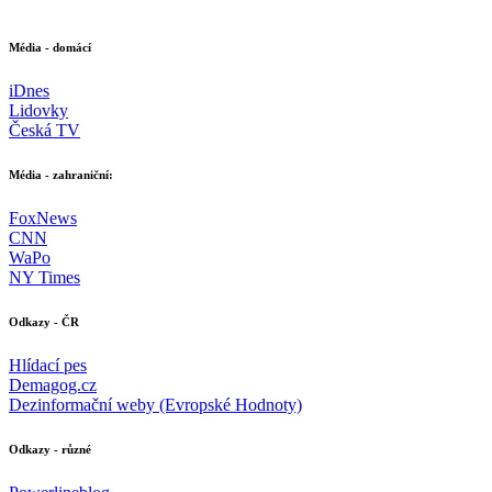
Média - domácí
iDnes
Lidovky
Česká TV
Média - zahraniční:
FoxNews
CNN
WaPo
NY Times
Odkazy - ČR
Hlídací pes
Demagog.cz
Dezinformační weby (Evropské Hodnoty)
Odkazy - různé