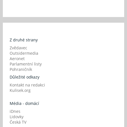
Z druhé strany
Zvědavec
Outsidermedia
Aeronet
Parlamentní listy
Pohraničník
Důležité odkazy
Kontakt na redakci
Kulisek.org
Média - domácí
iDnes
Lidovky
Česká TV