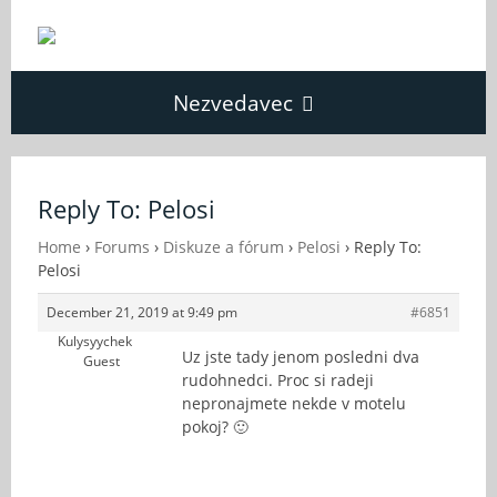
Nezvedavec
Domů
Reply To: Pelosi
Fórum
Home
›
Forums
›
Diskuze a fórum
›
Pelosi
›
Reply To:
Pelosi
December 21, 2019 at 9:49 pm
#6851
O Nezvědavci
Kulysyychek
Uz jste tady jenom posledni dva
Guest
rudohnedci. Proc si radeji
Kontakt
nepronajmete nekde v motelu
pokoj? 🙂