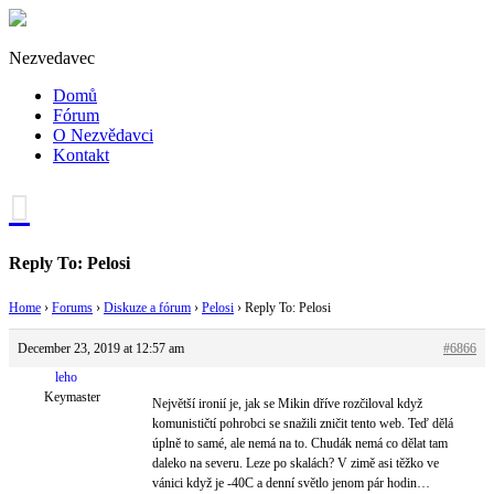
Nezvedavec
Domů
Fórum
O Nezvědavci
Kontakt
Reply To: Pelosi
Home
›
Forums
›
Diskuze a fórum
›
Pelosi
›
Reply To: Pelosi
December 23, 2019 at 12:57 am
#6866
leho
Keymaster
Největší ironií je, jak se Mikin dříve rozčiloval když
komunističtí pohrobci se snažili zničit tento web. Teď dělá
úplně to samé, ale nemá na to. Chudák nemá co dělat tam
daleko na severu. Leze po skalách? V zimě asi těžko ve
vánici když je -40C a denní světlo jenom pár hodin…