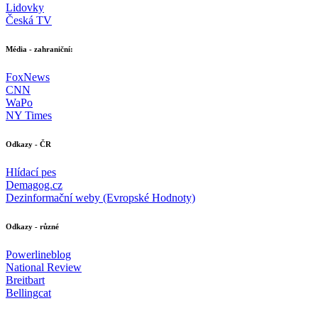
Lidovky
Česká TV
Média - zahraniční:
FoxNews
CNN
WaPo
NY Times
Odkazy - ČR
Hlídací pes
Demagog.cz
Dezinformační weby (Evropské Hodnoty)
Odkazy - různé
Powerlineblog
National Review
Breitbart
Bellingcat