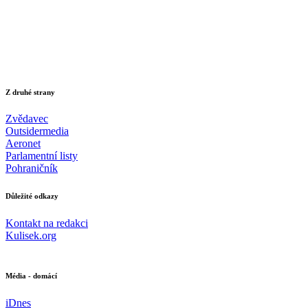
Z druhé strany
Zvědavec
Outsidermedia
Aeronet
Parlamentní listy
Pohraničník
Důležité odkazy
Kontakt na redakci
Kulisek.org
Média - domácí
iDnes