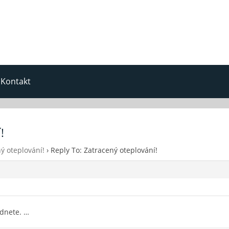
Kontakt
!
ý oteplování!
›
Reply To: Zatracený oteplování!
idnete. …