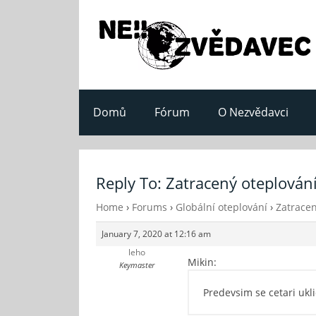
Domů
Fórum
O Nezvědavci
Reply To: Zatracený oteplování
Home
›
Forums
›
Globální oteplování
›
Zatracen
January 7, 2020 at 12:16 am
leho
Mikin:
Keymaster
Predevsim se cetari ukl