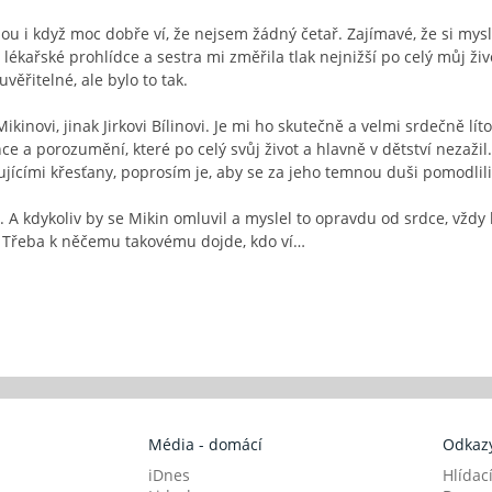
ou i když moc dobře ví, že nejsem žádný četař. Zajímavé, že si mys
ékařské prohlídce a sestra mi změřila tlak nejnižší po celý můj živ
věřitelné, ale bylo to tak.
novi, jinak Jirkovi Bílinovi. Je mi ho skutečně a velmi srdečně líto.
rance a porozumění, které po celý svůj život a hlavně v dětství nez
ujícími křesťany, poprosím je, aby se za jeho temnou duši pomodlili
 A kdykoliv by se Mikin omluvil a myslel to opravdu od srdce, vždy
. Třeba k něčemu takovému dojde, kdo ví…
Média - domácí
Odkazy
iDnes
Hlídac