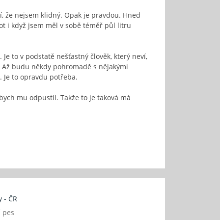
lí, že nejsem klidný. Opak je pravdou. Hned
ot i když jsem měl v sobě téměř půl litru
 Je to v podstatě nešťastný člověk, který neví,
ažil. Až budu někdy pohromadě s nějakými
. Je to opravdu potřeba.
 bych mu odpustil. Takže to je taková má
 - ČR
í pes