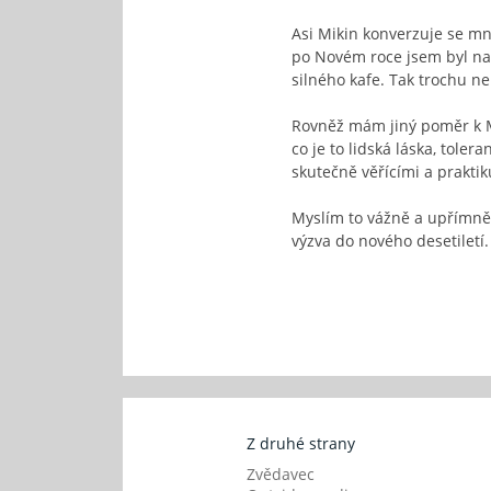
Asi Mikin konverzuje se mn
po Novém roce jsem byl na l
silného kafe. Tak trochu neu
Rovněž mám jiný poměr k Miki
co je to lidská láska, tole
skutečně věřícími a praktik
Myslím to vážně a upřímně.
výzva do nového desetiletí
Z druhé strany
Zvědavec