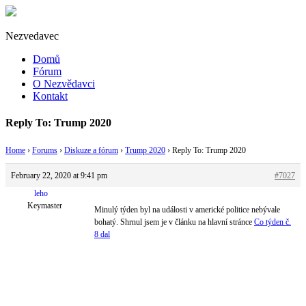
Nezvedavec
Domů
Fórum
O Nezvědavci
Kontakt
Reply To: Trump 2020
Home
›
Forums
›
Diskuze a fórum
›
Trump 2020
›
Reply To: Trump 2020
February 22, 2020 at 9:41 pm
#7027
leho
Keymaster
Minulý týden byl na události v americké politice nebývale
bohatý. Shrnul jsem je v článku na hlavní stránce
Co týden č.
8 dal