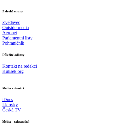
Z druhé strany
Zvědavec
Outsidermedia
Aeronet
Parlamentní listy
Pohraničník
Důležité odkazy
Kontakt na redakci
Kulisek.org
Média - domácí
iDnes
Lidovky
Česká TV
Média - zahraniční: