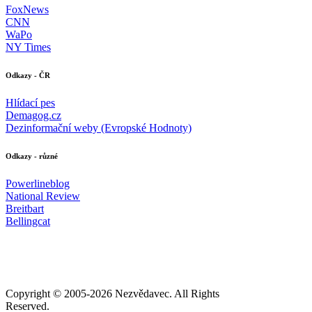
FoxNews
CNN
WaPo
NY Times
Odkazy - ČR
Hlídací pes
Demagog.cz
Dezinformační weby (Evropské Hodnoty)
Odkazy - různé
Powerlineblog
National Review
Breitbart
Bellingcat
Copyright © 2005-
2026 Nezvědavec. All Rights
Reserved.