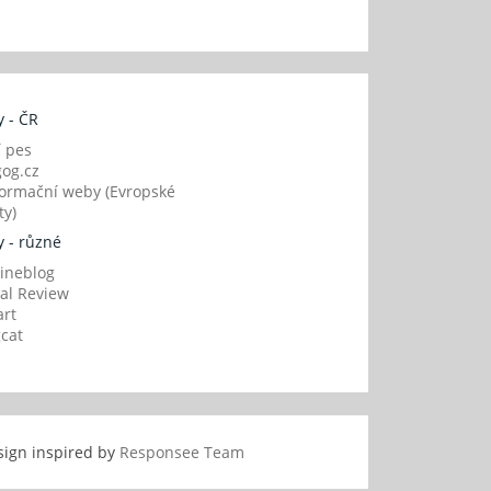
 - ČR
í pes
og.cz
ormační weby (Evropské
y)
 - různé
ineblog
al Review
art
gcat
sign inspired by
Responsee Team