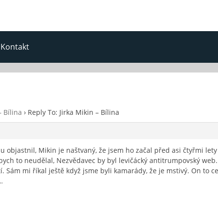
Kontakt
– Bílina
›
Reply To: Jirka Mikin – Bílina
 objastnil, Mikin je naštvaný, že jsem ho začal před asi čtyřmi lety
bych to neudělal, Nezvědavec by byl levičácký antitrumpovský web.
. Sám mi říkal ještě když jsme byli kamarády, že je mstivý. On to 
…