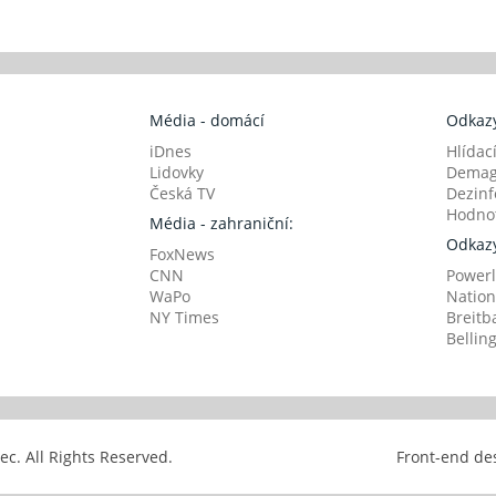
Média - domácí
Odkazy
iDnes
Hlídac
Lidovky
Demag
Česká TV
Dezinf
Hodnot
Média - zahraniční:
Odkazy
FoxNews
CNN
Powerl
WaPo
Nation
NY Times
Breitb
Bellin
avec. All Rights Reserved.
Front-end de