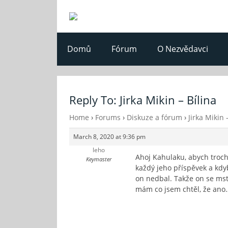
Domů
Fórum
O Nezvědavci
Reply To: Jirka Mikin – Bílina
Home
›
Forums
›
Diskuze a fórum
›
Jirka Mikin 
March 8, 2020 at 9:36 pm
leho
Ahoj Kahulaku, abych trochu
Keymaster
každý jeho příspěvek a kdy
on nedbal. Takže on se mstí
mám co jsem chtěl, že ano