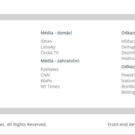
Média - domácí
Odkazy
iDnes
Hlídac
Lidovky
Demag
Česká TV
Dezinf
Hodnot
Média - zahraniční:
Odkazy
FoxNews
CNN
Powerl
WaPo
Nation
NY Times
Breitb
Bellin
avec. All Rights Reserved.
Front-end de