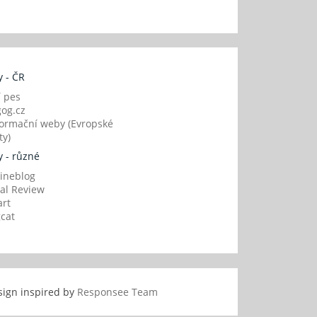
 - ČR
í pes
og.cz
ormační weby (Evropské
y)
 - různé
ineblog
al Review
art
gcat
sign inspired by
Responsee Team