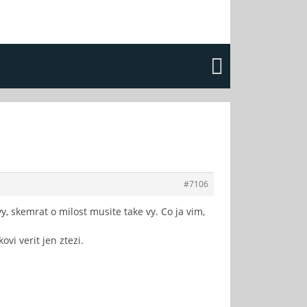
#7106
, skemrat o milost musite take vy. Co ja vim,
vi verit jen ztezi.