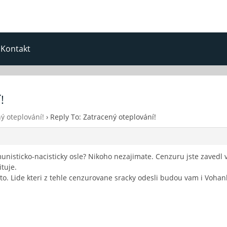
Kontakt
!
ý oteplování!
›
Reply To: Zatracený oteplování!
nisticko-nacisticky osle? Nikoho nezajimate. Cenzuru jste zavedl vy
tuje.
 to. Lide kteri z tehle cenzurovane sracky odesli budou vam i Vohanko