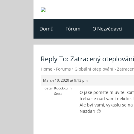
Domů
Fórum
O Nezvědavci
Reply To: Zatracený oteplování
Home
›
Forums
›
Globální oteplování
›
Zatracen
March 10, 2020 at 9:13 pm
cetar Kucckkulin
O jake pomste mluvite, komu
Guest
treba se nad vami nekdo sli
Ale byt vami, vykaslu se na
Nazdar! 🙂