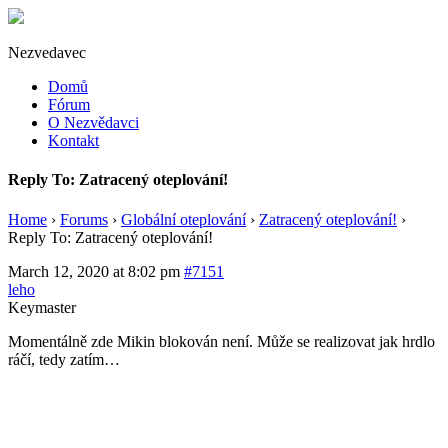
Nezvedavec
Domů
Fórum
O Nezvědavci
Kontakt
Reply To: Zatracený oteplování!
Home
›
Forums
›
Globální oteplování
›
Zatracený oteplování!
›
Reply To: Zatracený oteplování!
March 12, 2020 at 8:02 pm
#7151
leho
Keymaster
Momentálně zde Mikin blokován není. Může se realizovat jak hrdlo
ráčí, tedy zatím…