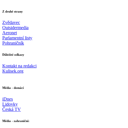
Z druhé strany
Zvědavec
Outsidermedia
Aeronet
Parlamentní listy
Pohraničník
Důležité odkazy
Kontakt na redakci
Kulisek.org
Média - domácí
iDnes
Lidovky
Česká TV
Média - zahraniční: