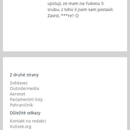
ujistuji, ze mam na Yukonu 5
srubu, z toho 3 jsem sam postavil.
Zavist, ***re? 🙂
Z druhé strany
Zvědavec
Outsidermedia
Aeronet
Parlamentní listy
Pohraničník
Důležité odkazy
Kontakt na redakci
Kulisek.org