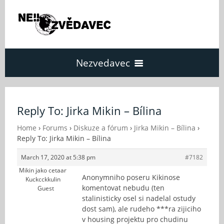
Nezvedavec
Domů
Reply To: Jirka Mikin – Bílina
Fórum
Home
›
Forums
›
Diskuze a fórum
›
Jirka Mikin – Bílina
›
Reply To: Jirka Mikin – Bílina
March 17, 2020 at 5:38 pm
#7182
O Nezvědavci
Mikin jako cetaar
Anonymniho poseru Kikinose
Kuckcckkulin
komentovat nebudu (ten
Guest
Kontakt
stalinisticky osel si nadelal ostudy
dost sam), ale rudeho ***ra zijiciho
v housing projektu pro chudinu