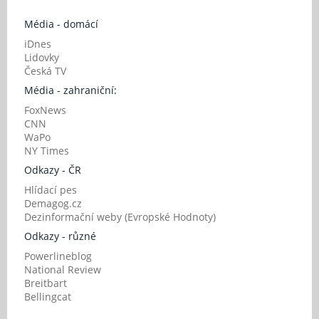
Média - domácí
iDnes
Lidovky
Česká TV
Média - zahraniční:
FoxNews
CNN
WaPo
NY Times
Odkazy - ČR
Hlídací pes
Demagog.cz
Dezinformační weby (Evropské Hodnoty)
Odkazy - různé
Powerlineblog
National Review
Breitbart
Bellingcat