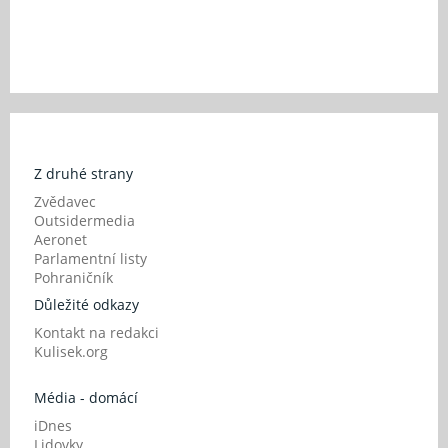
Z druhé strany
Zvědavec
Outsidermedia
Aeronet
Parlamentní listy
Pohraničník
Důležité odkazy
Kontakt na redakci
Kulisek.org
Média - domácí
iDnes
Lidovky