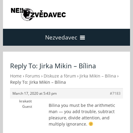
Nezvedavec
Domů
Reply To: Jirka Mikin – Bílina
Fórum
Home
›
Forums
›
Diskuze a fórum
›
Jirka Mikin – Bílina
›
Reply To: Jirka Mikin – Bílina
March 17, 2020 at 5:43 pm
#7183
O Nezvědavci
krakatit
Bilina you must be the arithmetic
Guest
man — you add trouble, subtract
Kontakt
pleasure, divide attention, and
multiply ignorance.