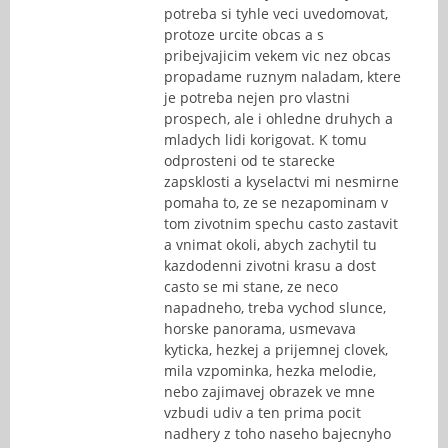
potreba si tyhle veci uvedomovat,
protoze urcite obcas a s
pribejvajicim vekem vic nez obcas
propadame ruznym naladam, ktere
je potreba nejen pro vlastni
prospech, ale i ohledne druhych a
mladych lidi korigovat. K tomu
odprosteni od te starecke
zapsklosti a kyselactvi mi nesmirne
pomaha to, ze se nezapominam v
tom zivotnim spechu casto zastavit
a vnimat okoli, abych zachytil tu
kazdodenni zivotni krasu a dost
casto se mi stane, ze neco
napadneho, treba vychod slunce,
horske panorama, usmevava
kyticka, hezkej a prijemnej clovek,
mila vzpominka, hezka melodie,
nebo zajimavej obrazek ve mne
vzbudi udiv a ten prima pocit
nadhery z toho naseho bajecnyho