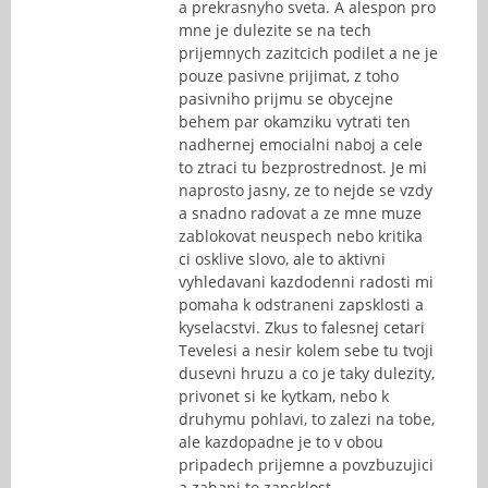
a prekrasnyho sveta. A alespon pro
mne je dulezite se na tech
prijemnych zazitcich podilet a ne je
pouze pasivne prijimat, z toho
pasivniho prijmu se obycejne
behem par okamziku vytrati ten
nadhernej emocialni naboj a cele
to ztraci tu bezprostrednost. Je mi
naprosto jasny, ze to nejde se vzdy
a snadno radovat a ze mne muze
zablokovat neuspech nebo kritika
ci osklive slovo, ale to aktivni
vyhledavani kazdodenni radosti mi
pomaha k odstraneni zapsklosti a
kyselacstvi. Zkus to falesnej cetari
Tevelesi a nesir kolem sebe tu tvoji
dusevni hruzu a co je taky dulezity,
privonet si ke kytkam, nebo k
druhymu pohlavi, to zalezi na tobe,
ale kazdopadne je to v obou
pripadech prijemne a povzbuzujici
a zahani to zapsklost,