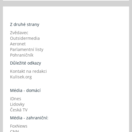
Z druhé strany
Zvědavec
Outsidermedia
Aeronet
Parlamentní listy
Pohraničník
Důležité odkazy
Kontakt na redakci
Kulisek.org
Média - domácí
iDnes
Lidovky
Česká TV
Média - zahraniční:
FoxNews
CNN