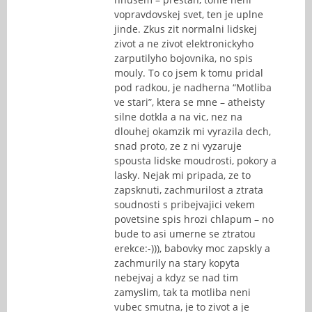
vopravdovskej svet, ten je uplne
jinde. Zkus zit normalni lidskej
zivot a ne zivot elektronickyho
zarputilyho bojovnika, no spis
mouly. To co jsem k tomu pridal
pod radkou, je nadherna “Motliba
ve stari”, ktera se mne – atheisty
silne dotkla a na vic, nez na
dlouhej okamzik mi vyrazila dech,
snad proto, ze z ni vyzaruje
spousta lidske moudrosti, pokory a
lasky. Nejak mi pripada, ze to
zapsknuti, zachmurilost a ztrata
soudnosti s pribejvajici vekem
povetsine spis hrozi chlapum – no
bude to asi umerne se ztratou
erekce:-))), babovky moc zapskly a
zachmurily na stary kopyta
nebejvaj a kdyz se nad tim
zamyslim, tak ta motliba neni
vubec smutna, je to zivot a je