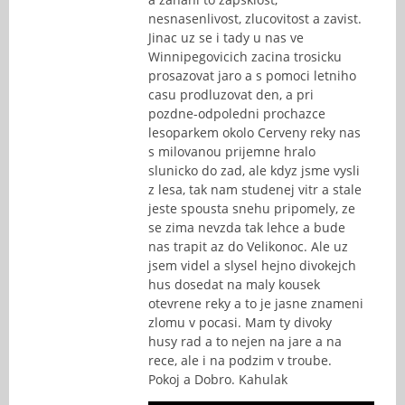
nesnasenlivost, zlucovitost a zavist.
Jinac uz se i tady u nas ve
Winnipegovicich zacina trosicku
prosazovat jaro a s pomoci letniho
casu prodluzovat den, a pri
pozdne-odpoledni prochazce
lesoparkem okolo Cerveny reky nas
s milovanou prijemne hralo
slunicko do zad, ale kdyz jsme vysli
z lesa, tak nam studenej vitr a stale
jeste spousta snehu pripomely, ze
se zima nevzda tak lehce a bude
nas trapit az do Velikonoc. Ale uz
jsem videl a slysel hejno divokejch
hus dosedat na maly kousek
otevrene reky a to je jasne znameni
zlomu v pocasi. Mam ty divoky
husy rad a to nejen na jare a na
rece, ale i na podzim v troube.
Pokoj a Dobro. Kahulak