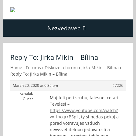
Nezvedavec
Domů
Reply To: Jirka Mikin – Bílina
Fórum
Home
›
Forums
›
Diskuze a fórum
›
Jirka Mikin – Bílina
›
Reply To: Jirka Mikin – Bílina
March 20, 2020 at 6:35 pm
#7226
O Nezvědavci
Kahulak
Majiteli peti srubu, falesnej cetari
Guest
Tevelesi –
Kontakt
https://www.youtube.com/watch?
v=_ihcqrrB5pI
, ty si nedas pokoj a
porad votravujes vzduch
nevysvetlitelnou jedovatosti a
hnusem – prestan, tohle neni