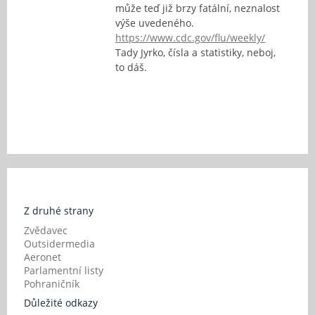
může teď již brzy fatální, neznalost
výše uvedeného.
https://www.cdc.gov/flu/weekly/
Tady Jyrko, čísla a statistiky, neboj,
to dáš.
Z druhé strany
Zvědavec
Outsidermedia
Aeronet
Parlamentní listy
Pohraničník
Důležité odkazy