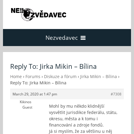
Nezvedavec
Domů
Reply To: Jirka Mikin – Bílina
Fórum
Home
›
Forums
›
Diskuze a fórum
›
Jirka Mikin – Bílina
›
Reply To: Jirka Mikin – Bílina
March 29, 2020 at 1:47 pm
#7308
O Nezvědavci
Kikinos
Mohl by mu někdo klidnější
Guest
vysvětlit jurisdikce federálu, státu,
Kontakt
okresu, města a k tomu i
financování a zdroje fondů.
Já si myslím, že za většinu u něj