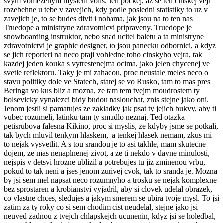
svym vomezenym mysleni volis. Jen pockej, az se ten cinskej vejr
rozebehne u tebe v zavejich, kdy podle posledni statistiky to uz v
zavejich je, to se budes divit i nohama, jak jsou na to ten nas
Truedope a ministryne zdravotnicvi pripraveny. Truedope je
snowboarding instruktor, nebo snad ucitel baletu a ta ministryne
zdravotnictvi je graphic designer, to jsou panecku odbornici, a kdyz
se jich reporteri na neco ptaji vohledne toho cinskyho vejra, tak
kazdej jeden kouka s vytrestenejma ocima, jako jelen chycenej ve
svetle reflektoru. Taky je mi zahadou, proc neustale meles neco o
stavu politiky dole ve Statech, starej se vo Rusko, tam to mas pres
Beringa vo kus bliz a mozna, ze tam tem tvejm moudrostem ty
bolsevicky vynalezci bidy budou naslouchat, znis stejne jako oni.
Jenom jestli si pamatujes ze zakladky jak psat ty jejich bukvy, aby ti
vubec rozumeli, latinku tam ty smudlo neznaj. Ted otazka
petisrubova falesna Kikino, proc si myslis, ze kdyby jsme se potkali,
tak bych mluvil tenkym hlaskem, ja tenkej hlasek nemam, zkus mi
to nejak vysvetlit. A s tou srandou je to asi takhle, mam skutecne
dojem, ze mas nenaplnenej zivot, a ze ti nekdo v davne minulosti,
nejspis v detsvi hrozne ublizil a potrebujes tu jiz zminenou vrbu,
pokud to tak neni a jses jenom zurivej cvok, tak to sranda je. Mozna
by jsi sem mel napsat neco rozumnyho a trosku se nejak komplexne
bez sprostaren a krobianstvi vyjadril, aby si clovek udelal obrazek,
co vlastne chces, sledujes a jakym smerem se ubira tvoje mysl. To jsi
zatim za ty roky co si sem chodim cist neudelal, stejne jako jsi
neuved zadnou z tvejch chlapskejch ucunenin, kdyz jsi se holedbal,