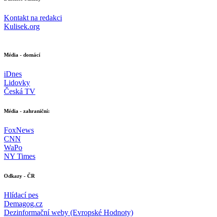
Kontakt na redakci
Kulisek.org
Média - domácí
iDnes
Lidovky
Česká TV
Média - zahraniční:
FoxNews
CNN
WaPo
NY Times
Odkazy - ČR
Hlídací pes
Demagog.cz
Dezinformační weby (Evropské Hodnoty)