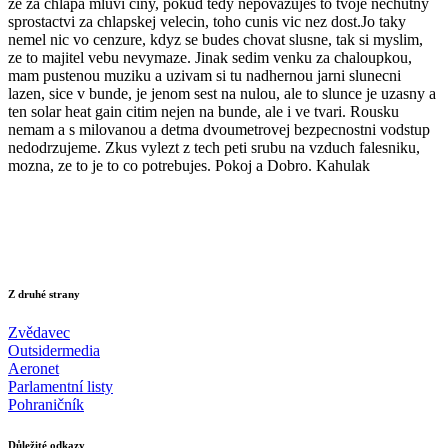
ze za chlapa mluvi ciny, pokud tedy nepovazujes to tvoje nechutny
sprostactvi za chlapskej velecin, toho cunis vic nez dost.Jo taky
nemel nic vo cenzure, kdyz se budes chovat slusne, tak si myslim,
ze to majitel vebu nevymaze. Jinak sedim venku za chaloupkou,
mam pustenou muziku a uzivam si tu nadhernou jarni slunecni
lazen, sice v bunde, je jenom sest na nulou, ale to slunce je uzasny a
ten solar heat gain citim nejen na bunde, ale i ve tvari. Rousku
nemam a s milovanou a detma dvoumetrovej bezpecnostni vodstup
nedodrzujeme. Zkus vylezt z tech peti srubu na vzduch falesniku,
mozna, ze to je to co potrebujes. Pokoj a Dobro. Kahulak
Z druhé strany
Zvědavec
Outsidermedia
Aeronet
Parlamentní listy
Pohraničník
Důležité odkazy