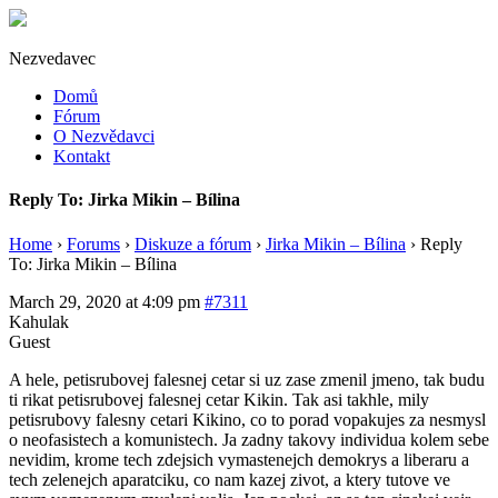
Nezvedavec
Domů
Fórum
O Nezvědavci
Kontakt
Reply To: Jirka Mikin – Bílina
Home
›
Forums
›
Diskuze a fórum
›
Jirka Mikin – Bílina
›
Reply
To: Jirka Mikin – Bílina
March 29, 2020 at 4:09 pm
#7311
Kahulak
Guest
A hele, petisrubovej falesnej cetar si uz zase zmenil jmeno, tak budu
ti rikat petisrubovej falesnej cetar Kikin. Tak asi takhle, mily
petisrubovy falesny cetari Kikino, co to porad vopakujes za nesmysl
o neofasistech a komunistech. Ja zadny takovy individua kolem sebe
nevidim, krome tech zdejsich vymastenejch demokrys a liberaru a
tech zelenejch aparatciku, co nam kazej zivot, a ktery tutove ve