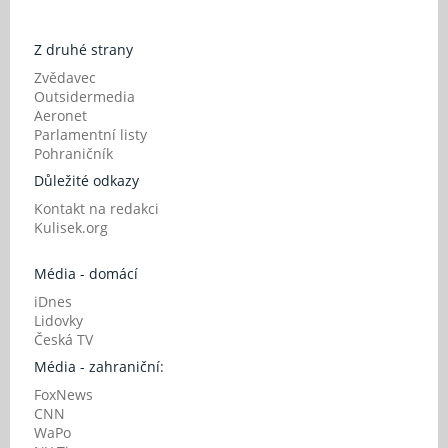
Z druhé strany
Zvědavec
Outsidermedia
Aeronet
Parlamentní listy
Pohraničník
Důležité odkazy
Kontakt na redakci
Kulisek.org
Média - domácí
iDnes
Lidovky
Česká TV
Média - zahraniční:
FoxNews
CNN
WaPo