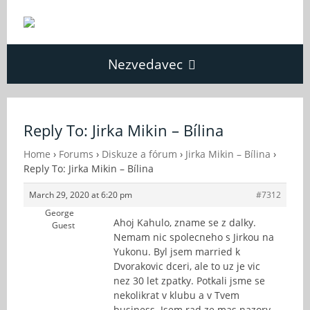
Nezvedavec
Domů
Reply To: Jirka Mikin – Bílina
Fórum
Home
›
Forums
›
Diskuze a fórum
›
Jirka Mikin – Bílina
›
Reply To: Jirka Mikin – Bílina
March 29, 2020 at 6:20 pm
#7312
O Nezvědavci
George
Ahoj Kahulo, zname se z dalky.
Guest
Nemam nic spolecneho s Jirkou na
Kontakt
Yukonu. Byl jsem married k
Dvorakovic dceri, ale to uz je vic
nez 30 let zpatky. Potkali jsme se
nekolikrat v klubu a v Tvem
business. Jsem rad ze mas nazory