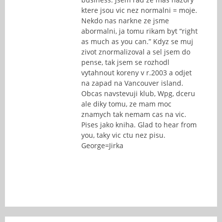
ktere jsou vic nez normalni = moje.
Nekdo nas narkne ze jsme
abormalni, ja tomu rikam byt “right
as much as you can.” Kdyz se muj
zivot znormalizoval a sel jsem do
pense, tak jsem se rozhodl
vytahnout koreny v r.2003 a odjet
na zapad na Vancouver island.
Obcas navstevuji klub, Wpg, dceru
ale diky tomu, ze mam moc
znamych tak nemam cas na vic.
Pises jako kniha. Glad to hear from
you, taky vic ctu nez pisu.
George=Jirka