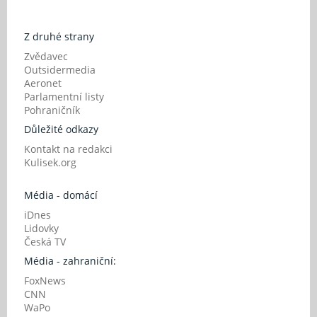
Z druhé strany
Zvědavec
Outsidermedia
Aeronet
Parlamentní listy
Pohraničník
Důležité odkazy
Kontakt na redakci
Kulisek.org
Média - domácí
iDnes
Lidovky
Česká TV
Média - zahraniční:
FoxNews
CNN
WaPo