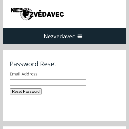
Nezvedavec
Domů
Password Reset
Fórum
Email Address
O Nezvědavci
Kontakt