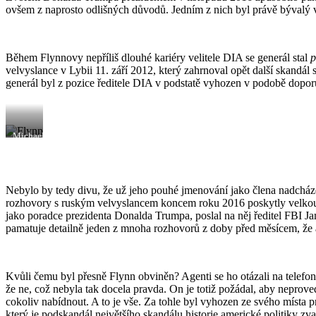
ovšem z naprosto odlišných důvodů. Jedním z nich byl právě bývalý 
Během Flynnovy nepříliš dlouhé kariéry velitele DIA se generál stal
p
velvyslance v Lybii 11. září 2012, který zahrnoval opět další skandál
generál byl z pozice ředitele DIA v podstatě vyhozen v podobě dopo
Michael
Flynn
Nebylo by tedy divu, že už jeho pouhé jmenování jako člena nadcházej
rozhovory s ruským velvyslancem koncem roku 2016 poskytly velkou p
jako poradce prezidenta Donalda Trumpa, poslal na něj ředitel FBI 
pamatuje detailně jeden z mnoha rozhovorů z doby před měsícem, že
Kvůli čemu byl přesně Flynn obviněn? Agenti se ho otázali na telefo
že ne, což nebyla tak docela pravda. On je totiž požádal, aby neprove
cokoliv nabídnout. A to je vše. Za tohle byl vyhozen ze svého místa 
který je podskandál největšího skandálu historie americké politiky 