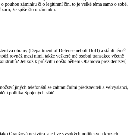
o o pouhou záminku či o legitimní čin, to je velké téma samo o sobě.
ázoru, že spíše šlo o záminku.
sterstva obrany (Department of Defense neboli DoD) a stáhli téměř
totiž rovněž mezi nimi, takže veškeré mé osobní transakce včetně
soudruhů? Jelikož k průšvihu došlo během Obamova prezidentství,
tví jiných telefonátů se zahraničními představiteli a velvyslanci,
ční politika Spojených států.
ako Oranžová nestvůra, ale i ve vysokých politických kruzích,