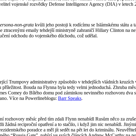
velitel vojenské rozvědky Defense Intelligence Agency (DIA) v letech
ersona-non-grata
kvůli jeho postoji k rodícímu se Islámskému státu a t
 se ztracenými emaily tehdejší ministryně zahraničí Hillary Clinton na 
ručení odchodu do vojenského důchodu, což udělal.
ící Trumpovy administrativy způsobilo v tehdejších vládních kruzích ve
říležitost. Bouda na Flynna byla tedy velmi jednoduchá. Zhruba měsí
James Comey do Bílého domu pod záminkou nevinného rozhovoru dva své 
 ano. Více na Powerlineblogu:
Barr Speaks
.
nní rozhovory měsíc před tím zdali Flynn nenabídl Rusům něco za zruše
dli žádná reciproční opatření a to stačilo, i když jim nic nenabídl. Jin
prezidentského poradce a měl jít sedět na pět let do kriminálu. Neuvěř
zvaného “Russia Gate”, nabízí ve svých článcích Andrew McCarthy na p