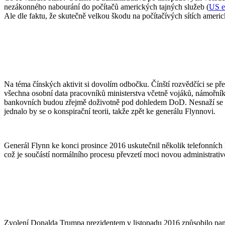
nezákonného nabourání do počítačů amerických tajných služeb (
US e
Ale dle faktu, že skutečně velkou škodu na počítačívých sítích americk
Na téma čínských aktivit si dovolím odbočku. Čínští rozvědčíci se p
všechna osobní data pracovníků ministerstva včetně vojáků, námořníků
bankovních budou zřejmě doživotně pod dohledem DoD. Nesnaží se zd
jednalo by se o konspirační teorii, takže zpět ke generálu Flynnovi.
Generál Flynn ke konci prosince 2016 uskutečnil několik telefonních
což je součástí normálního procesu převzetí moci novou administrativ
Zvolení Donalda Trumpa prezidentem v listopadu 2016 způsobilo panik