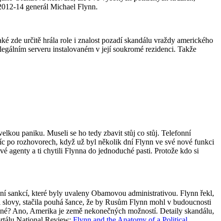
 2012-14 generál Michael Flynn.
aké zde určitě hrála role i znalost pozadí skandálu vraždy amerického
nelegálním serveru instalovaném v její soukromé rezidenci. Takže
lkou paniku. Museli se ho tedy zbavit stůj co stůj. Telefonní
c po rozhovorech, když už byl několik dní Flynn ve své nové funkci
agenty a ti chytili Flynna do jednoduché pasti. Protože kdo si
ní sankcí, které byly uvaleny Obamovou administrativou. Flynn řekl,
ými slovy, stačila pouhá šance, že by Rusům Flynn mohl v budoucnosti
itelné? Ano, Amerika je země nekonečných možností. Detaily skandálu,
ortálu National Review:
Flynn and the Anatomy of a Political