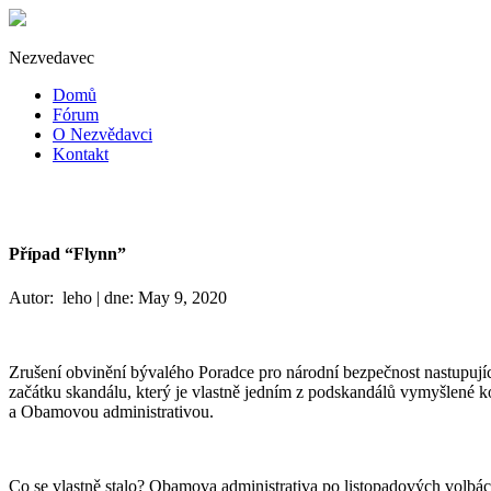
Nezvedavec
Domů
Fórum
O Nezvědavci
Kontakt
Případ “Flynn”
Autor: leho | dne: May 9, 2020
Zrušení obvinění bývalého Poradce pro národní bezpečnost nastupujíc
začátku skandálu, který je vlastně jedním z podskandálů vymyšlené k
a Obamovou administrativou.
Co se vlastně stalo? Obamova administrativa po listopadových volb