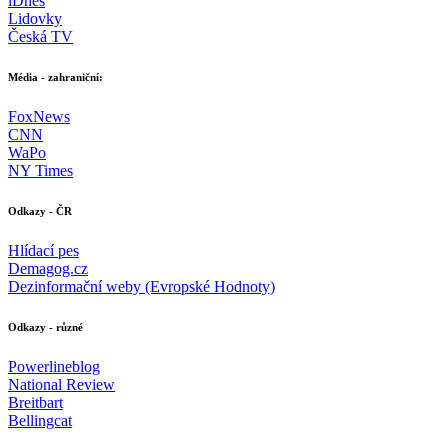
iDnes
Lidovky
Česká TV
Média - zahraniční:
FoxNews
CNN
WaPo
NY Times
Odkazy - ČR
Hlídací pes
Demagog.cz
Dezinformační weby (Evropské Hodnoty)
Odkazy - různé
Powerlineblog
National Review
Breitbart
Bellingcat