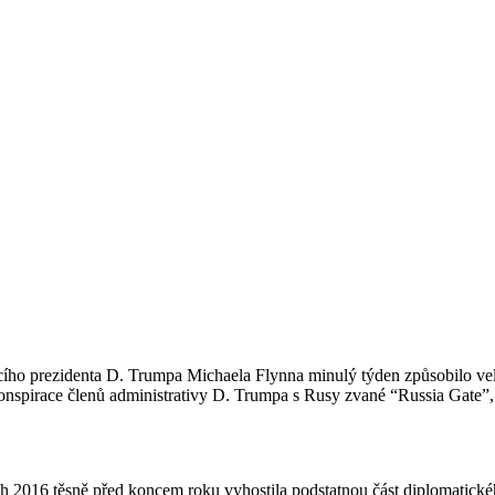
ího prezidenta D. Trumpa Michaela Flynna minulý týden způsobilo velk
onspirace členů administrativy D. Trumpa s Rusy zvané “Russia Gate”,
ách 2016 těsně před koncem roku vyhostila podstatnou část diplomatic