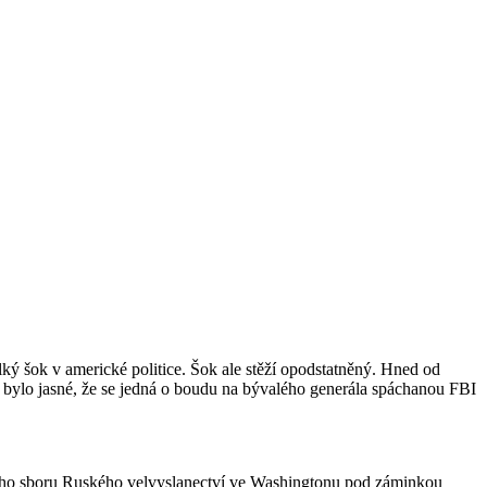
ý šok v americké politice. Šok ale stěží opodstatněný. Hned od
 bylo jasné, že se jedná o boudu na bývalého generála spáchanou FBI
kého sboru Ruského velvyslanectví ve Washingtonu pod záminkou