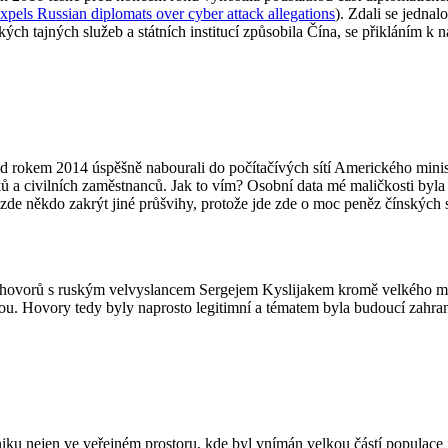
xpels Russian diplomats over cyber attack allegations
). Zdali se jednal
ých tajných služeb a státních institucí způsobila Čína, se přikláním k n
řed rokem 2014 úspěšně nabourali do počítačívých sítí Amerického mini
 a civilních zaměstnanců. Jak to vím? Osobní data mé maličkosti byla 
e někdo zakrýt jiné průšvihy, protože jde zde o moc peněz čínských 
 hovorů s ruským velvyslancem Sergejem Kyslijakem kromě velkého množs
ou. Hovory tedy byly naprosto legitimní a tématem byla budoucí zahrani
u nejen ve veřejném prostoru, kde byl vnímán velkou částí populace j