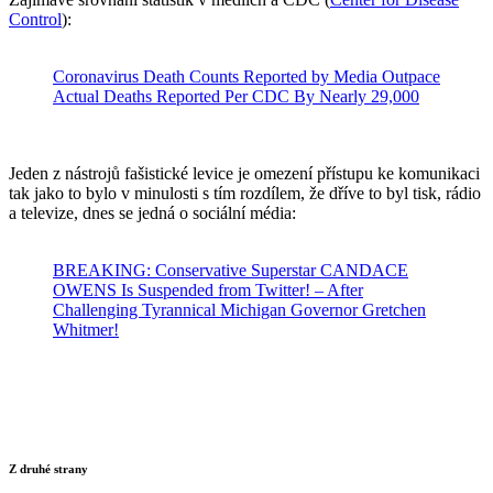
Control
):
Coronavirus Death Counts Reported by Media Outpace
Actual Deaths Reported Per CDC By Nearly 29,000
Jeden z nástrojů fašistické levice je omezení přístupu ke komunikaci
tak jako to bylo v minulosti s tím rozdílem, že dříve to byl tisk, rádio
a televize, dnes se jedná o sociální média:
BREAKING: Conservative Superstar CANDACE
OWENS Is Suspended from Twitter! – After
Challenging Tyrannical Michigan Governor Gretchen
Whitmer!
Z druhé strany