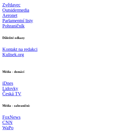
Zvědavec
Outsidermedia
Aeronet
Parlamentní listy
Pohraničník
Důležité odkazy
Kontakt na redakci
Kulisek.org
Média - domácí
iDnes
Lidovky
Česká TV
Média - zahraniční:
FoxNews
CNN
WaPo