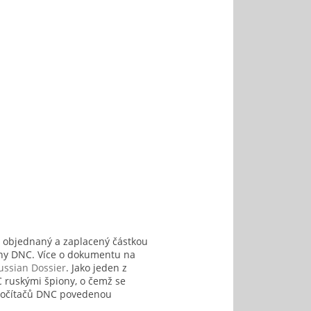
objednaný a zaplacený částkou
any DNC. Více o dokumentu na
ussian Dossier
. Jako jeden z
 ruskými špiony, o čemž se
 počítačů DNC povedenou