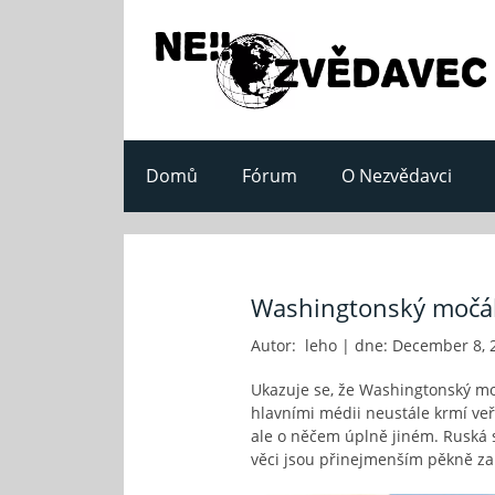
Domů
Fórum
O Nezvědavci
Washingtonský močál
Autor: leho | dne: December 8, 
Ukazuje se, že Washingtonský moč
hlavními médii neustále krmí veř
ale o něčem úplně jiném. Ruská sp
věci jsou přinejmenším pěkně za