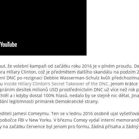
 že volební kampaň od začátku roku 2016 je v plném proudu. Dem
ura Hillary Clinton, což je předmětem dalšího skandálu na podzim
dení DNC po rezignaci Debbie Wasserman-Schulz kvůli předchozímu
ku
Inside Hillary Clinton’s Secret Takeover of the DNC
. Jenom krátce c
práním desítek milionů USD prostřednictvím DNC už více než rok p
htěl a i kdyby dostal 100% hlasů, nedalo by se stejně nic dělat. Ji
zdání legitimnosti primárek Demokratické strany.
řediteli Jamesi Comeymu. Ten se v lednu 2016 osobně ujal vyšetřován
í pobočce FBI v New Yorku. V březnu Comey vydal interní memoran
lary na začátku července byl jenom pro formu, žádná přísaha a žádn