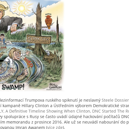
 dezinformací Trumpova ruského spiknutí je neslavný
Steele Dossier
í kampaně Hillary Clinton a Ústředním výborem Demokratické str
LY, A Definitive Timeline Showing When Clinton, DNC Started The R
y spolupráce s Rusy se často uvádí údajné hackování počítačů DNC
dním memorandu z prosince 2016. Ale už se neuvádí nabourání do
ntovanou Imran Awanem (
více zde
).