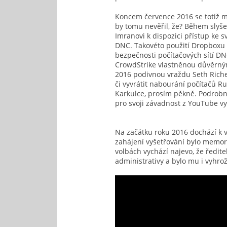
Koncem července 2016 se totiž m
by tomu nevěřil, že? Během slyš
Imranovi k dispozici přístup ke 
DNC. Takovéto použití Dropboxu 
bezpečnosti počítačových sítí D
CrowdStrike vlastněnou důvěrnými
2016 podivnou vraždu Seth Riche,
či vyvrátit nabourání počítačů Ru
Karkulce, prosím pěkně. Podrobn
pro svoji závadnost z YouTube vyh
Na začátku roku 2016 dochází k v
zahájení vyšetřování bylo memor
volbách vychází najevo, že ředi
administrativy a bylo mu i vyhro