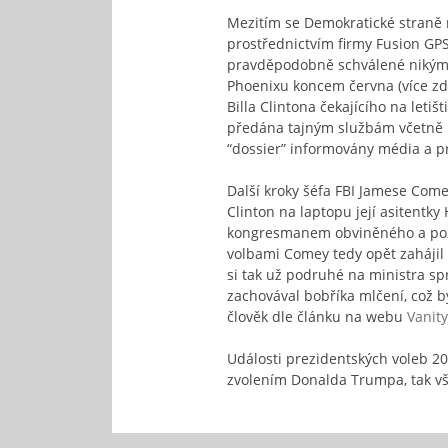
Mezitím se Demokratické straně 
prostřednictvím firmy Fusion GP
pravděpodobně schválené nikým j
Phoenixu koncem června (více z
Billa Clintona čekajícího na let
předána tajným službám včetně F
“dossier” informovány média a pr
Další kroky šéfa FBI Jamese Com
Clinton na laptopu její asiten
kongresmanem obviněného a pozdě
volbami Comey tedy opět zahájil 
si tak už podruhé na ministra s
zachovával bobříka mlčení, což by
člověk dle článku na webu
Vanity
Události prezidentských voleb 20
zvolením Donalda Trumpa, tak vš