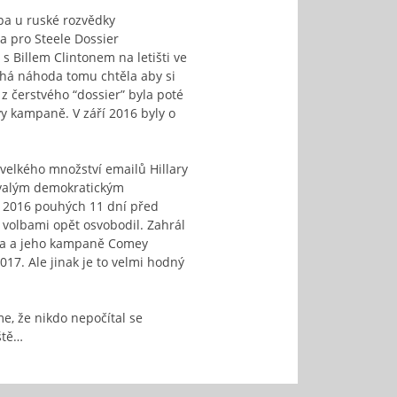
pa u ruské rozvědky
a pro Steele Dossier
 Billem Clintonem na letišti ve
uhá náhoda tomu chtěla aby si
z čerstvého “dossier” byla poté
y kampaně. V září 2016 byly o
velkého množství emailů Hillary
ývalým demokratickým
u 2016 pouhých 11 dní před
 volbami opět osvobodil. Zahrál
mpa a jeho kampaně Comey
017. Ale jinak je to velmi hodný
e, že nikdo nepočítal se
ště…