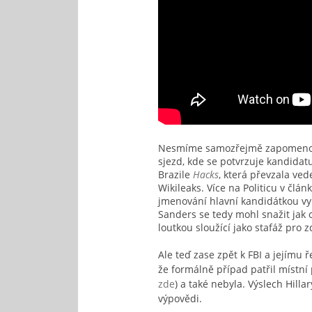
Nesmíme samozřejmě zapomenout,
sjezd, kde se potvrzuje kandidat
Brazile
Hacks
, která převzala ve
Wikileaks. Více na Politicu v člán
jmenování hlavní kandidátkou vy
Sanders se tedy mohl snažit jak c
loutkou sloužící jako stafáž pro 
Ale teď zase zpět k FBI a jejímu 
že formálně případ patřil místn
zde
) a také nebyla. Výslech Hil
výpovědi.