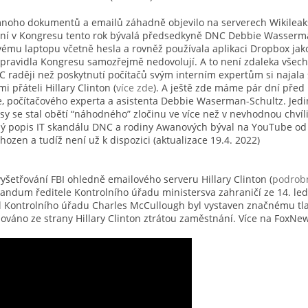
noho dokumentů a emailů záhadně objevilo na serverech Wikileaks.
ení v Kongresu tento rok bývalá předsedkyně DNC Debbie Wasserma
svému laptopu včetně hesla a rovněž používala aplikaci Dropbox jak
pravidla Kongresu samozřejmě nedovolují. A to není zdaleka všech
NC raději než poskytnutí počítačů svým interním expertům si najal
 přáteli Hillary Clinton (
více zde
). A ještě zde máme pár dní před
 počítačového experta a asistenta Debbie Waserman-Schultz. Jediný
sy se stal obětí “náhodného” zločinu ve více než v nevhodnou chvíli.
ý popis IT skandálu DNC a rodiny Awanových býval na YouTube od 
ozen a tudíž není už k dispozici (aktualizace 19.4. 2022)
yšetřování FBI ohledně emailového serveru Hillary Clinton (
podrobn
andum ředitele Kontrolního úřadu ministersva zahraničí ze 14. led
tel Kontrolního úřadu Charles McCullough byl vystaven značnému t
žováno ze strany Hillary Clinton ztrátou zaměstnání. Více na FoxNe