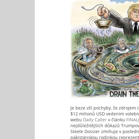
Je beze vší pochyby, že zdrojem
$12 milionů USD vedením volebn
webu
Daily Caller
v článku
FINAL
nejdůležitějších důkazů Trumpov
Steele Dossier zmiňuje v posle
pákistánskou rodinkou repreze