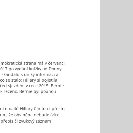
okratická strana má v červenci
 2017 po vydání knížky od Donny
 skandálu s úniky informací a
o se stalo: Hillary si pojistila
řed sjezdem v roce 2015. Bernie
nak řečeno, Bernie byl pouhou
í emailů Hillary Clinton i přesto,
dum, že obviněna nebude (
více
ý přepis či zvukový záznam