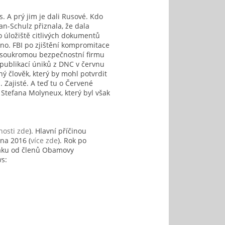
 A prý jim je dali Rusové. Kdo
n-Schulz přiznala, že dala
o úložiště citlivých dokumentů
no. FBI po zjištění kompromitace
a soukromou bezpečnostní firmu
 publikací úniků z DNC v červnu
 člověk, který by mohl potvrdit
 Zajisté. A teď tu o Červené
Stefana Molyneux, který byl však
osti zde
). Hlavní příčinou
na 2016 (
více zde
). Rok po
laku od členů Obamovy
ws: