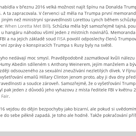
nabídla v březnu 2016 velká možnost najít špínu na Donalda Trum
S. A ta zapracovala. V červenci už měla na Trumpa první memorand
iným než ministryní spravedlnosti Lorettou Lynch během schůzky s
de:
When Loretta Met Bill
). Schůzka měla být samozřejmě tajná, po
išti u hangáru náhodou všiml jeden z místních novinářů. Memoranda 
BI a na jejich základě soud
FISA
povolil odposlechy členů Trumpov
vní zprávy o konspiracích Trumpa s Rusy byly na světě.
eyho nedávají moc smysl. Pravděpodobně zazmatkoval kvůli nálezu 
tky Humy Abedin sdíleném s Anthony Weinerem, jejím manželem a b
ji odsouzeného za sexuální zneužívání nezletilých dívek. V říjn
vyšetřování emailů Hillary Clinton jenom proto, aby ji dva dny před
pravedlnosti a soudce zároveň. Samozřejmě, že o vyšetřování Tru
l pak jeden z důvodů jeho vyhazovu z místa ředitele FBI v květnu 2
 Fair
.
16 vejdou do dějin bezpochyby jako bizarní, ale pokud si uvědomím
e do sebe pěkně zapadá. Je toho ale hodně. Takže pokračování pří