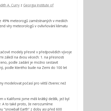
udith A. Curry
z
Georgia Institute of
e 49% meteorogů zaměstnaných v mediích
trend víry meteorologů v ovlivňování klimatu
čítačové modely přesné v předpovědích vývoje
mi záleží na dvou věcech: 1. na přesnosti
ečeno, podle zadání je možno sestavit
 jiný, podle kterého bude na Zemi do 100 let
pny modelovat počasí pro větší čtverec než
Kalifornii jsme měli krátký deštík, jež byl
 A to také proto, že nerozumíme
“snowball Earth” z doby asi před 600