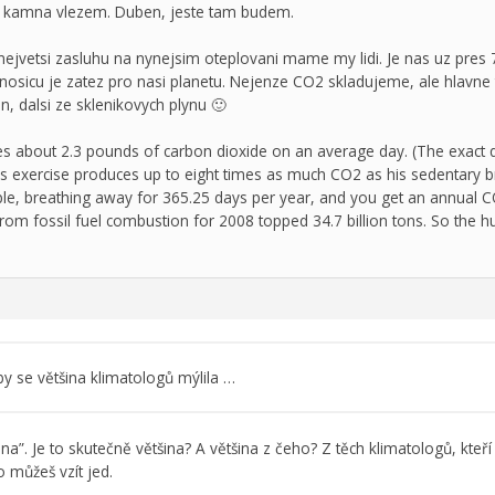
za kamna vlezem. Duben, jeste tam budem.
vetsi zasluhu na nynejsim oteplovani mame my lidi. Je nas uz pres 7 
onosicu je zatez pro nasi planetu. Nejenze CO2 skladujeme, ale hlavn
, dalsi ze sklenikovych plynu 🙂
 about 2.3 pounds of carbon dioxide on an average day. (The exact qu
 exercise produces up to eight times as much CO2 as his sedentary br
ople, breathing away for 365.25 days per year, and you get an annual 
rom fossil fuel combustion for 2008 topped 34.7 billion tons. So the 
by se většina klimatologů mýlila …
tšina”. Je to skutečně většina? A většina z čeho? Z těch klimatologů, kteř
 můžeš vzít jed.