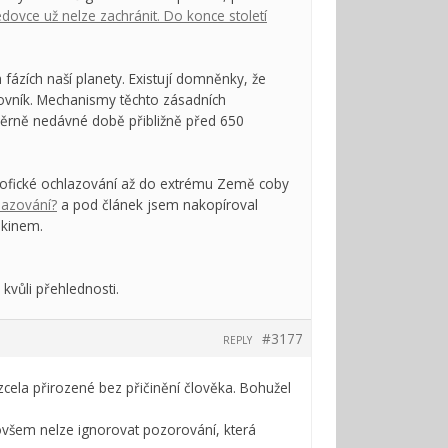
edovce už nelze zachránit. Do konce století
ázích naší planety. Existují domněnky, že
rovník. Mechanismy těchto zásadních
měrně nedávné době přibližně před 650
trofické ochlazování až do extrému Země coby
lazování?
a pod článek jsem nakopíroval
ikinem.
kvůli přehlednosti.
#3177
REPLY
zcela přirozené bez přičinění člověka. Bohužel
všem nelze ignorovat pozorování, která