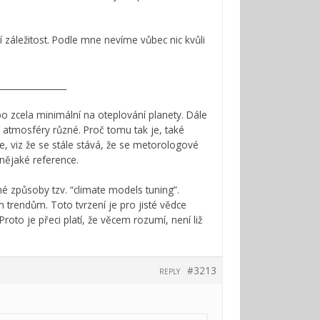
í záležitost. Podle mne nevíme vůbec nic kvůli
________________
o zcela minimální na oteplování planety. Dále
 atmosféry různé. Proč tomu tak je, také
 viz že se stále stává, že se metorologové
nějaké reference.
né způsoby tzv. “climate models tuning”.
rendům. Toto tvrzení je pro jisté vědce
roto je přeci platí, že věcem rozumí, není liž
#3213
REPLY