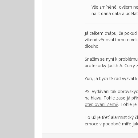
Vše zmíněné, ovšem neje
najít daná data a uděla
Já celkem chápu, že pokud 
víkend věnoval tomuto vel
dlouho.
Snažím se nyní k problému 
profesorky Judith A. Curry 
Yuri, já bych tě rád vyzval
PS: Vydávání tak obrovský
na hlavu. Tohle zase já př
oteplování Země
. Tohle je
To už je třetí alarmistick
emoce v podobné míře jak