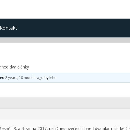
Kontakt
hned dva články
ated
8 years, 10 months ago
by
leho
.
esněji 3. a 4. srpna 2017, na iDnes uveřejnili hned dva alarmistické č