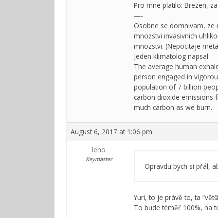
Pro mne platilo: Brezen, 
—-
Osobne se domnivam, ze nej
mnozstvi invasivnich uhlik
mnozstvi. (Nepocitaje metan
Jeden klimatolog napsal:
The average human exhales
person engaged in vigorous
population of 7 billion pe
carbon dioxide emissions f
much carbon as we burn.
August 6, 2017 at 1:06 pm
leho
Keymaster
Opravdu bych si přál, a
Yuri, to je právě to, ta “vě
To bude téměř 100%, na to