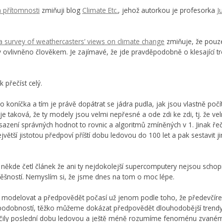
a přítomnosti
zmiňuji blog
Climate Etc.
, jehož autorkou je profesorka
J
 a survey of weathercasters’ views on climate change
zmiňuje, že pouz
íry ovlivněno člověkem. Je zajímavé, že jde pravděpodobně o klesající 
 přečíst celý.
 koníčka a tím je právě dopátrat se jádra pudla, jak jsou vlastně po
e taková, že ty modely jsou velmi nepřesné a ode zdi ke zdi, tj. že vel
osazení správných hodnot to rovnic a algoritmů zmíněných v 1. Jinak ř
ejvětší jistotou předpoví příští dobu ledovou do 100 let a pak sestavit
m někde četl článek že ani ty nejdokolejší supercomputery nejsou scho
spěšností. Nemyslím si, že jsme dnes na tom o moc lépe.
odelovat a předpovědět počasí už jenom podle toho, že předevčírem v 
odobností, těžko můžeme dokázat předpovědět dlouhodobější trendy.
ily poslední dobu ledovou a ještě méně rozumíme fenoménu zvanému 