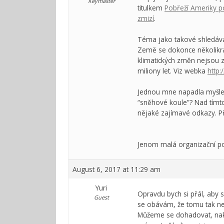
Keymaster
titulkem
Pobřeží Ameriky po
zmizí
.
Téma jako takové shledávám
Země se dokonce několikrát
klimatických změn nejsou 
miliony let. Viz webka
http
Jednou mne napadla myšlenk
“sněhové koule”? Nad tímt
nějaké zajímavé odkazy. P
Jenom malá organizační poz
August 6, 2017 at 11:29 am
Yuri
Opravdu bych si přál, aby 
Guest
se obávám, že tomu tak ne
Můžeme se dohadovat, nako