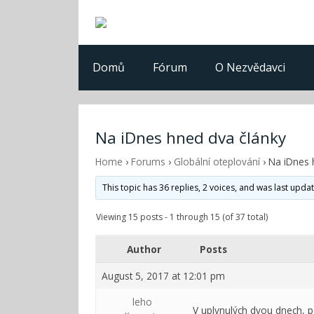
Domů
Fórum
O Nezvědavci
Na iDnes hned dva články
Home
›
Forums
›
Globální oteplování
›
Na iDnes 
This topic has 36 replies, 2 voices, and was last upd
Viewing 15 posts - 1 through 15 (of 37 total)
Author
Posts
August 5, 2017 at 12:01 pm
leho
V uplynulých dvou dnech, př