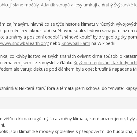
hlcují slané močály. Atlantik stoupá a lesy umírají
a druhý
Švýcarské l
 zajímavým, hlavně co se týče historie klimatu v různých vývojových f
 proměnila v jakousi obří sněhovou kouli s ledovci sahajícími až na 
zcela známy a poslední období “sněhové koule” bylo v geologicky po
://www.snowballearth.org/
nebo
Snowball Earth
na Wikipedii.
a, co kdyby lidstvo ve svých snahách ovlivnit klima způsobilo katas
o tématem jsem se zamyslel v článku
Když ne oteplování, tak tedy och
ředem ale varuji: diskuze pod článkem byla opět brutálně napadena M
námka: Některá starší fóra a témata jsem schoval do “Private” kapsy 
se většina klimatologů mýlila a změny klimatu, které pozorujeme, byly 
ní.
lik jsou klimatické modely spolehlivé s předpověďmi do budoucna, o