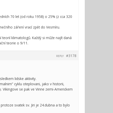
dních 70 let (od roku 1958) o 25% (z cca 320
unečního záření vrací zpět do Vesmíru.
teorií klimatologů. Každý si může najít daná
ční teorie o 9/11.
#3178
REPLY
sledkem lidske aktivity.
lnim” cyklu oteplovani, jako v historii,
iky. Vikingove se pak ve Vinne zemi-Americkem
, protoze svatek sv. Jiri je 24.dubna a to bylo