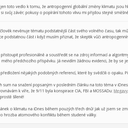
n toto vedlo k tomu, že antropogenní globální změny klimatu jsou hla
t si svůj závěr; pokusy o popírání tohoto vlivu mi přijdou stejně směšn
člověk nevěnuje tématu podstatnější část svého volného času, tak můž
ice podstatnou část i když musím přiznat, že skeptik vůči antropogen
přistoupit profesionálně a soustředit se na zdroj informací a algorit
z mého předchozího příspěvku. Já nevidím žádnou evidenci, že by se je
 k předložení nějakých podobných referencí, které by svědčili o opaku. 
ch sum na snažení popsaným v posledním článku na toto téma v iDnes 
irovnávám k víře, že 9/11 byla konspirace CIA, FBI a MOSSADu:
Megavys
 prostě šílené!
ý článek o klimatu na iDnes během pouzých třech dnů! Jak už jsem se zm
o hrozba atomového konfliktu během studené války.