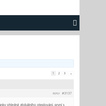
1
2
3
→
#3137
REPLY
lánky ohledně globálního oteplování, první s