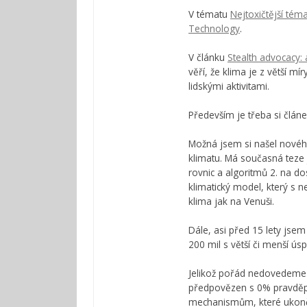
V tématu
Nejtoxičtější tém
Technology
.
V článku
Stealth advocacy:
věří, že klima je z větší m
lidskými aktivitami.
Především je třeba si článek
Možná jsem si našel nového
klimatu. Má současná teze j
rovnic a algoritmů 2. na d
klimatický model, který s n
klima jak na Venuši.
Dále, asi před 15 lety jse
200 mil s větší či menší ú
Jelikož pořád nedovedeme m
předpovězen s 0% pravděp
mechanismům, které ukonč