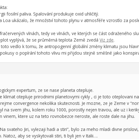
kta:
gii fosilní paliva. Spalování produkuje oxid uhličitý.
Loa ukázalo, že množství tohoto plynu v atmosféře vzrostlo za posle
nfračervených vlnách, tedy ve vlnách, ve kterých se část odraženého sl
eplot vyplývá, že se průměrná teplota Země zvedá
Viz zde
.
oto vedlo k tomu, že antropogenní globální změny klimatu jsou hlavní 
; pokusy o popírání tohoto vlivu mi přijdou stejně směšné jako konspira
gickym expertum, ze se nase planeta otepluje.
e klimat otepluje prirodnimi planetovymi cykly , ci je toto oteplovani na
zrejme convergence nekolika skutecnosti. Je mozne, ze je Zeme v “norma
yl na svem jihu, kolem roku 1000, porostly nejen travou, ale uz i ker
m vinem, ktere uz na teto rovnobezce neroste, ale roste dale na jihu.
“Na svateho Jiri, vylezaji hadi a stiri”, bylo za meho mladi divne prislovi
Natoz, aby se vyskytovali stiri, ti byli jen v Italii….