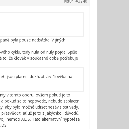
#3240
REPLY
mpaně byla pouze nadsázka. V jiných
ého cyklu, tedy nula od nuly pojde. Spíše
á to, že člověk v současné době potřebuje
kteří jsou placeni dokázat vliv člověka na
nty v tomto oboru, ovšem pokud je to
ma a pokud se to nepovede, nebude zaplacen.
y, aby bylo možné udržet nezávislost vědy.
přesvědčit, ať už je to z jakýchkoli důvodů.
zvoji nemoci AIDS. Tato alternativní hypotéza
AIDS.