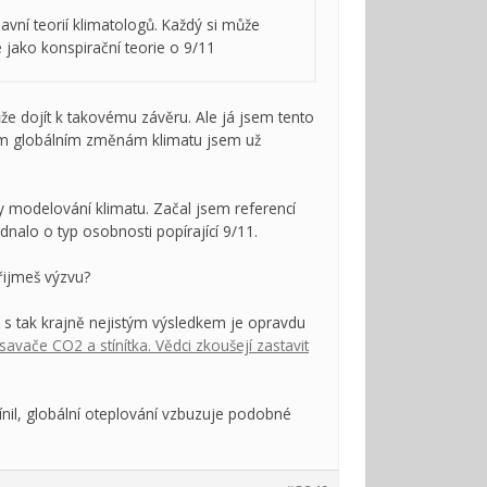
vní teorií klimatologů. Každý si může
é jako konspirační teorie o 9/11
e dojít k takovému závěru. Ale já jsem tento
ním globálním změnám klimatu jsem už
my modelování klimatu. Začal jsem referencí
dnalo o typ osobnosti popírající 9/11.
Přijmeš výzvu?
s tak krajně nejistým výsledkem je opravdu
avače CO2 a stínítka. Vědci zkoušejí zastavit
ínil, globální oteplování vzbuzuje podobné