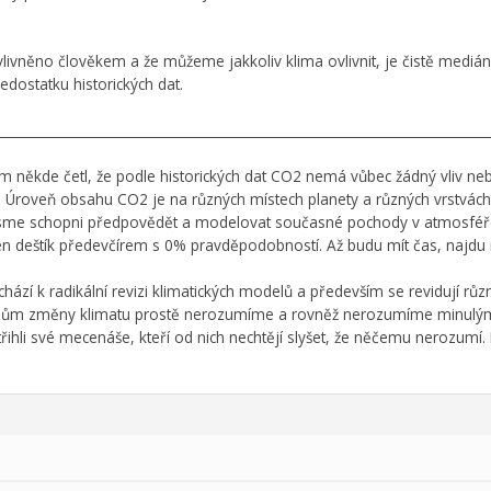
vlivněno člověkem a že můžeme jakkoliv klima ovlivnit, je čistě medián
edostatku historických dat.
___________________________________________________________________________
em někde četl, že podle historických dat CO2 nemá vůbec žádný vliv neb
 Úroveň obsahu CO2 je na různých místech planety a různých vrstvách
jsme schopni předpovědět a modelovat současné pochody v atmosféře,
n deštík předevčírem s 0% pravděpodobností. Až budu mít čas, najdu 
ází k radikální revizi klimatických modelů a především se revidují růz
cesům změny klimatu prostě nerozumíme a rovněž nerozumíme minulým t
třihli své mecenáše, kteří od nich nechtějí slyšet, že něčemu nerozumí. P