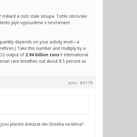
miliard a cislo stale stoupa. Tohle obrovske
e tento plyn vypoustime v nesmirnem
antity depends on your activity level—a
ethren.) Take this number and multiply by a
CO2 output of
2.94 billion tons !
. International
human race breathes out about 8.5 percent as
#3179
REPLY
í jsou placeni dokázat vliv člověka na klima?