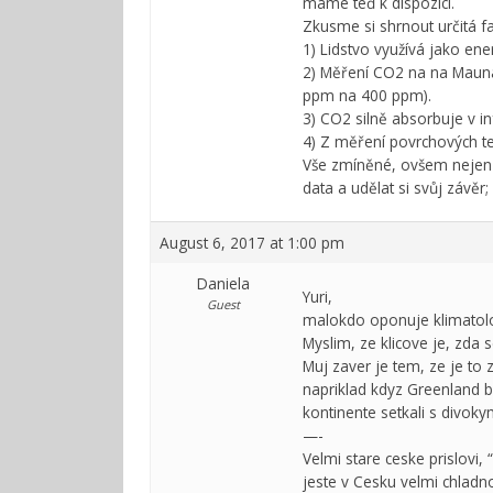
máme teď k dispozici.
Zkusme si shrnout určitá fa
1) Lidstvo využívá jako ener
2) Měření CO2 na na Mauna 
ppm na 400 ppm).
3) CO2 silně absorbuje v i
4) Z měření povrchových t
Vše zmíněné, ovšem nejen t
data a udělat si svůj závěr
August 6, 2017 at 1:00 pm
Daniela
Yuri,
Guest
malokdo oponuje klimatolo
Myslim, ze klicove je, zda s
Muj zaver je tem, ze je to 
napriklad kdyz Greenland b
kontinente setkali s divoky
—-
Velmi stare ceske prislovi, 
jeste v Cesku velmi chladno. 