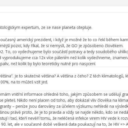
ologickym expertum, ze se nase planeta otepluje.
 současný americký prezident, i když je možné že to co řekl během ka
nější pozici, kdy říkal, že si nemyslí, že GO je způsobeno člověkem.
2. To, co vydechujeme bylo součástí potravy a tedy soudobého uhlíkov
kud vyprodukujeme cca 12x více pálením než kolik vydechneme, znamen
 paliv, než kolik by bylo teoreticky nutné pro nasycení.
 “většina”. Je to skutečně většina? A většina z čeho? Z těch klimatologů, 
00%, na to můžeš vzít jed.
emám vnitřní informace ohledně toho, jakým způsobem se udělují gra
 pleteš. Nikdo není placen od toho, aby dokázal vliv člověka na kli
 granty – peníze jsou darovány za účelem výzkumu nehledě na výsledk
šinou právě proto, že je to pravda a vždy se najde někdo, kdo se nedá 
tují i tací, kteří nevěří tomu, že neléčená infekce virem HIV vede k ro
 90. let, ale v současné době veškerá data poukazují na to, že HIV => 