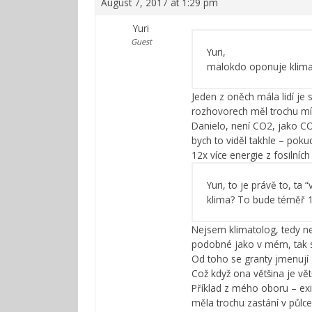
August 7, 2017 at 1:29 pm
Yuri
Guest
Yuri,
malokdo oponuje klimat
Jeden z oněch mála lidí je
rozhovorech měl trochu mír
Danielo, není CO2, jako CO
bych to viděl takhle – po
12x více energie z fosilních
Yuri, to je právě to, ta
klima? To bude téměř 1
Nejsem klimatolog, tedy n
podobné jako v mém, tak se
Od toho se granty jmenují
Což když ona většina je vět
Příklad z mého oboru – exis
měla trochu zastání v půlce