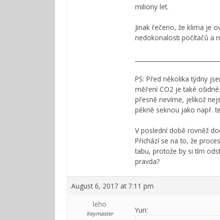
miliony let.
Jinak řečeno, že klima je o
nedokonalosti počítačů a n
____________________________
PS: Před několika týdny js
měření CO2 je také ošidné.
přesně nevíme, jelikož ne
pěkně seknou jako např. te
V poslední době rovněž doch
Přichází se na to, že pro
tabu, protože by si tím ods
pravda?
August 6, 2017 at 7:11 pm
leho
Yuri:
Keymaster