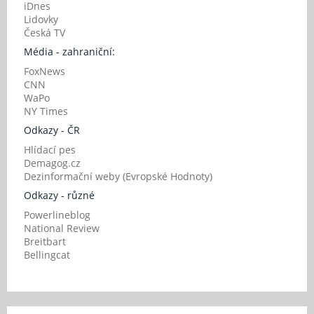
iDnes
Lidovky
Česká TV
Média - zahraniční:
FoxNews
CNN
WaPo
NY Times
Odkazy - ČR
Hlídací pes
Demagog.cz
Dezinformační weby (Evropské Hodnoty)
Odkazy - různé
Powerlineblog
National Review
Breitbart
Bellingcat