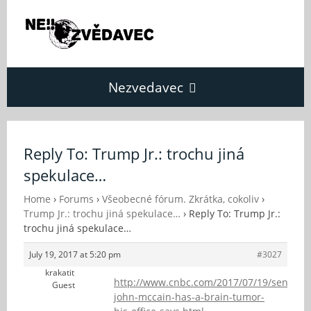
Nezvedavec
Domů
Reply To: Trump Jr.: trochu jiná
spekulace…
Fórum
Home
›
Forums
›
Všeobecné fórum. Zkrátka, cokoliv
›
Trump Jr.: trochu jiná spekulace…
›
Reply To: Trump Jr.:
O Nezvědavci
trochu jiná spekulace…
July 19, 2017 at 5:20 pm
#3027
Kontakt
krakatit
http://www.cnbc.com/2017/07/19/senator-
Guest
john-mccain-has-a-brain-tumor-