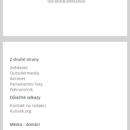
his-office-says.html
Z druhé strany
Zvědavec
Outsidermedia
Aeronet
Parlamentní listy
Pohraničník
Důležité odkazy
Kontakt na redakci
Kulisek.org
Média - domácí