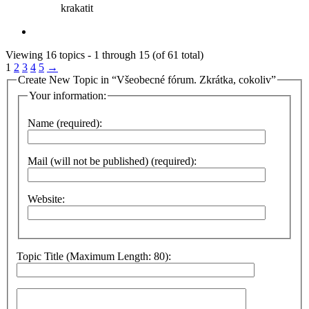
krakatit
Viewing 16 topics - 1 through 15 (of 61 total)
1
2
3
4
5
→
Create New Topic in “Všeobecné fórum. Zkrátka, cokoliv”
Your information:
Name (required):
Mail (will not be published) (required):
Website:
Topic Title (Maximum Length: 80):