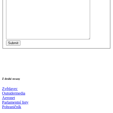
Submit
Z druhé strany
Zvědavec
Outsidermedia
Aeronet
Parlamentní listy
Pohraničník