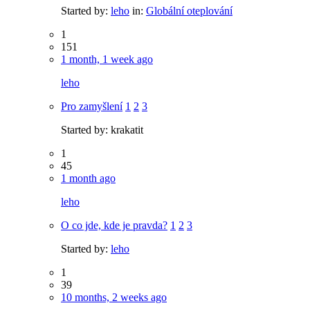
Started by:
leho
in:
Globální oteplování
1
151
1 month, 1 week ago
leho
Pro zamyšlení
1
2
3
Started by:
krakatit
1
45
1 month ago
leho
O co jde, kde je pravda?
1
2
3
Started by:
leho
1
39
10 months, 2 weeks ago