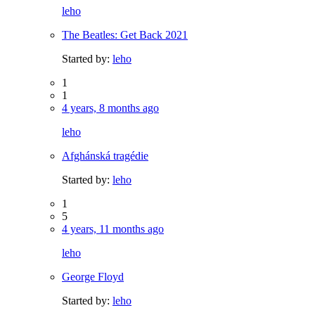
leho
The Beatles: Get Back 2021
Started by:
leho
1
1
4 years, 8 months ago
leho
Afghánská tragédie
Started by:
leho
1
5
4 years, 11 months ago
leho
George Floyd
Started by:
leho