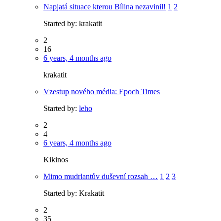
Napjatá situace kterou Bílina nezavinil!
1
2
Started by:
krakatit
2
16
6 years, 4 months ago
krakatit
Vzestup nového média: Epoch Times
Started by:
leho
2
4
6 years, 4 months ago
Kikinos
Mimo mudrlantův duševní rozsah …
1
2
3
Started by:
Krakatit
2
35