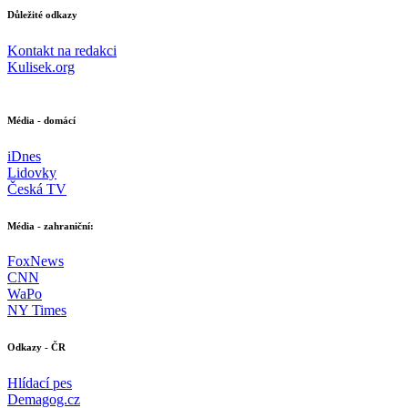
Důležité odkazy
Kontakt na redakci
Kulisek.org
Média - domácí
iDnes
Lidovky
Česká TV
Média - zahraniční:
FoxNews
CNN
WaPo
NY Times
Odkazy - ČR
Hlídací pes
Demagog.cz