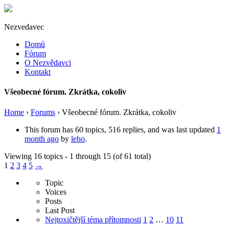
Nezvedavec
Domů
Fórum
O Nezvědavci
Kontakt
Všeobecné fórum. Zkrátka, cokoliv
Home
›
Forums
›
Všeobecné fórum. Zkrátka, cokoliv
This forum has 60 topics, 516 replies, and was last updated
1
month ago
by
leho
.
Viewing 16 topics - 1 through 15 (of 61 total)
1
2
3
4
5
→
Topic
Voices
Posts
Last Post
Nejtoxičtější téma přítomnosti
1
2
…
10
11