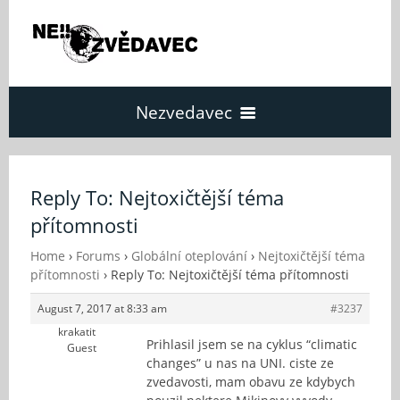
Nezvedavec
Domů
Reply To: Nejtoxičtější téma
přítomnosti
Fórum
Home
›
Forums
›
Globální oteplování
›
Nejtoxičtější téma
přítomnosti
›
Reply To: Nejtoxičtější téma přítomnosti
O Nezvědavci
August 7, 2017 at 8:33 am
#3237
krakatit
Kontakt
Prihlasil jsem se na cyklus “climatic
Guest
changes” u nas na UNI. ciste ze
zvedavosti, mam obavu ze kdybych