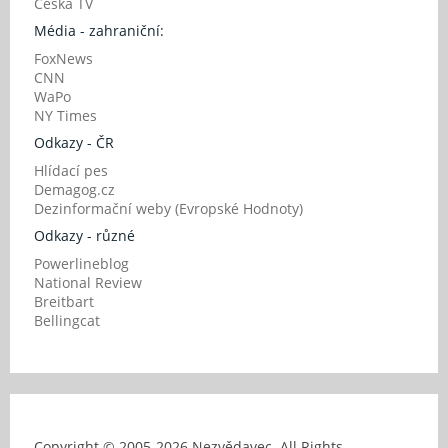
Česká TV
Média - zahraniční:
FoxNews
CNN
WaPo
NY Times
Odkazy - ČR
Hlídací pes
Demagog.cz
Dezinformační weby (Evropské Hodnoty)
Odkazy - různé
Powerlineblog
National Review
Breitbart
Bellingcat
Copyright © 2005-
2026 Nezvědavec. All Rights