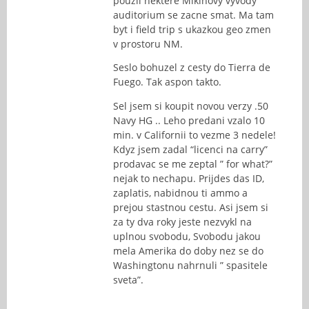
pouzil nektere Mikinovy vyvody
auditorium se zacne smat. Ma tam
byt i field trip s ukazkou geo zmen
v prostoru NM.
Seslo bohuzel z cesty do Tierra de
Fuego. Tak aspon takto.
Sel jsem si koupit novou verzy .50
Navy HG .. Leho predani vzalo 10
min. v Californii to vezme 3 nedele!
Kdyz jsem zadal “licenci na carry”
prodavac se me zeptal ” for what?”
nejak to nechapu. Prijdes das ID,
zaplatis, nabidnou ti ammo a
prejou stastnou cestu. Asi jsem si
za ty dva roky jeste nezvykl na
uplnou svobodu, Svobodu jakou
mela Amerika do doby nez se do
Washingtonu nahrnuli ” spasitele
sveta”.