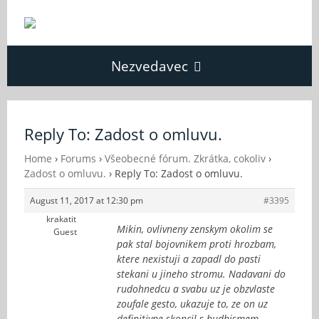
Nezvedavec
Domů
Reply To: Zadost o omluvu.
Fórum
Home
›
Forums
›
Všeobecné fórum. Zkrátka, cokoliv
›
Zadost o omluvu.
›
Reply To: Zadost o omluvu.
August 11, 2017 at 12:30 pm
#3395
O Nezvědavci
krakatit
Mikin, ovlivneny zenskym okolim se
Guest
pak stal bojovnikem proti hrozbam,
Kontakt
ktere nexistuji a zapadl do pasti
stekani u jineho stromu. Nadavani do
rudohnedcu a svabu uz je obzvlaste
zoufale gesto, ukazuje to, ze on uz
definitivne skoncil s budhismem.