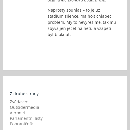
Naprosty souhlas – to je uz
stadium silence, ma holt chlapec
problem. My to nevyresime, tak mu
zbyva jen jecet na netu a vzapeti
byt bloknut.
Z druhé strany
Zvědavec
Outsidermedia
Aeronet
Parlamentní listy
Pohraničník