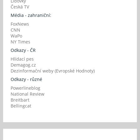
Lidovky
Česká TV
Média - zahraniční:
FoxNews
CNN
WaPo
NY Times
Odkazy - ČR
Hlídací pes
Demagog.cz
Dezinformační weby (Evropské Hodnoty)
Odkazy - různé
Powerlineblog
National Review
Breitbart
Bellingcat