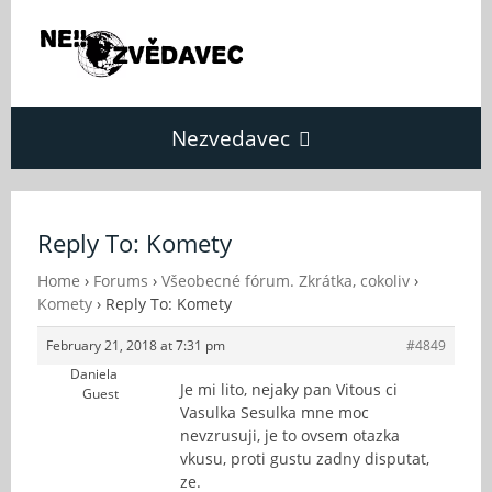
Nezvedavec
Domů
Reply To: Komety
Fórum
Home
›
Forums
›
Všeobecné fórum. Zkrátka, cokoliv
›
Komety
›
Reply To: Komety
February 21, 2018 at 7:31 pm
#4849
O Nezvědavci
Daniela
Je mi lito, nejaky pan Vitous ci
Guest
Vasulka Sesulka mne moc
Kontakt
nevzrusuji, je to ovsem otazka
vkusu, proti gustu zadny disputat,
ze.