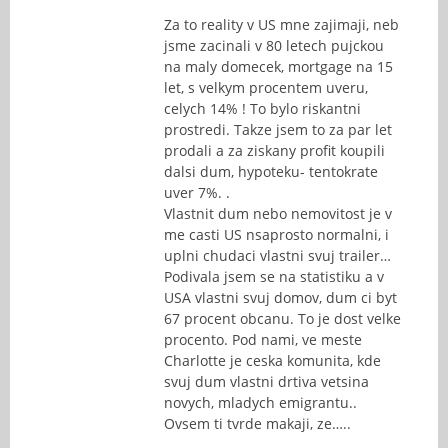
Za to reality v US mne zajimaji, neb
jsme zacinali v 80 letech pujckou
na maly domecek, mortgage na 15
let, s velkym procentem uveru,
celych 14% ! To bylo riskantni
prostredi. Takze jsem to za par let
prodali a za ziskany profit koupili
dalsi dum, hypoteku- tentokrate
uver 7%. .
Vlastnit dum nebo nemovitost je v
me casti US nsaprosto normalni, i
uplni chudaci vlastni svuj trailer…
Podivala jsem se na statistiku a v
USA vlastni svuj domov, dum ci byt
67 procent obcanu. To je dost velke
procento. Pod nami, ve meste
Charlotte je ceska komunita, kde
svuj dum vlastni drtiva vetsina
novych, mladych emigrantu..
Ovsem ti tvrde makaji, ze…..