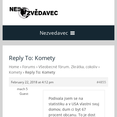
Nezvedavec
Domů
Reply To: Komety
Fórum
Home
›
Forums
›
Všeobecné fórum. Zkrátka, cokoliv
›
Komety
›
Reply To: Komety
February 22, 2018 at 4:12 pm
#4855
O Nezvědavci
mach 5
Guest
Podivala jsem se na
Kontakt
statistiku a v USA vlastni svuj
domov, dum ci byt 67
procent obcanu. To je dost