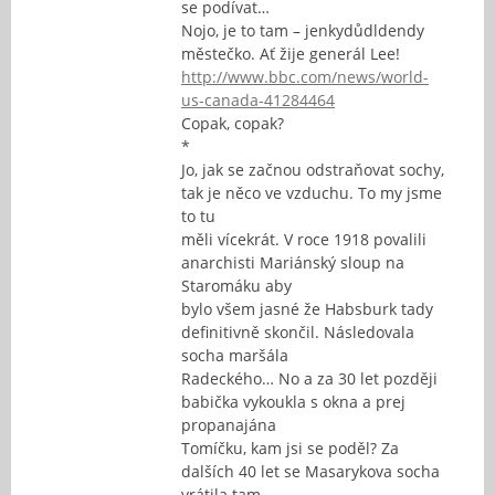
se podívat…
Nojo, je to tam – jenkydůdldendy
městečko. Ať žije generál Lee!
http://www.bbc.com/news/world-
us-canada-41284464
Copak, copak?
*
Jo, jak se začnou odstraňovat sochy,
tak je něco ve vzduchu. To my jsme
to tu
měli vícekrát. V roce 1918 povalili
anarchisti Mariánský sloup na
Staromáku aby
bylo všem jasné že Habsburk tady
definitivně skončil. Následovala
socha maršála
Radeckého… No a za 30 let později
babička vykoukla s okna a prej
propanajána
Tomíčku, kam jsi se poděl? Za
dalších 40 let se Masarykova socha
vrátila tam