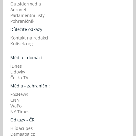
Outsidermedia
Aeronet
Parlamentní listy
Pohraničník
Důležité odkazy
Kontakt na redakci
Kulisek.org
Média - domácí
iDnes
Lidovky
Česká TV
Média - zahraniční:
FoxNews
CNN
WaPo
NY Times
Odkazy - ČR
Hlídací pes
Demagog.cz