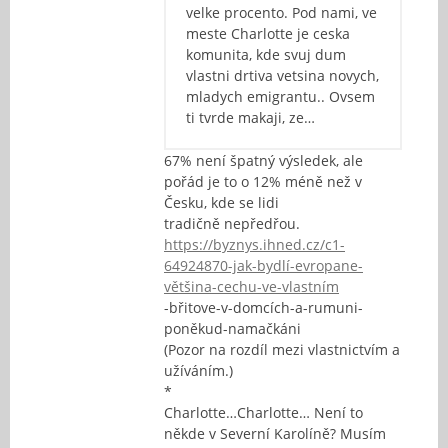
velke procento. Pod nami, ve
meste Charlotte je ceska
komunita, kde svuj dum
vlastni drtiva vetsina novych,
mladych emigrantu.. Ovsem
ti tvrde makaji, ze…
67% není špatný výsledek, ale
pořád je to o 12% méně než v
Česku, kde se lidi
tradičně nepředřou.
https://byznys.ihned.cz/c1-
64924870-jak-bydlí-evropane-
většina-cechu-ve-vlastním
-břitove-v-domcích-a-rumuni-
poněkud-namačkáni
(Pozor na rozdíl mezi vlastnictvím a
užíváním.)
*
Charlotte…Charlotte… Není to
někde v Severní Karolíně? Musím