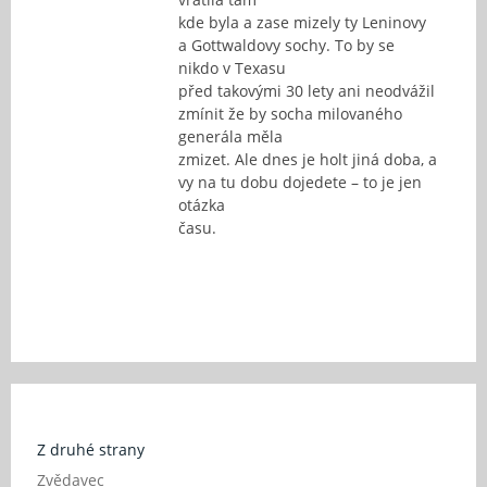
kde byla a zase mizely ty Leninovy
a Gottwaldovy sochy. To by se
nikdo v Texasu
před takovými 30 lety ani neodvážil
zmínit že by socha milovaného
generála měla
zmizet. Ale dnes je holt jiná doba, a
vy na tu dobu dojedete – to je jen
otázka
času.
Z druhé strany
Zvědavec