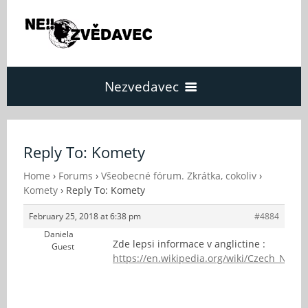
Nezvedavec
Domů
Reply To: Komety
Fórum
Home
›
Forums
›
Všeobecné fórum. Zkrátka, cokoliv
›
Komety
›
Reply To: Komety
February 25, 2018 at 6:38 pm
#4884
O Nezvědavci
Daniela
Zde lepsi informace v anglictine :
Guest
https://en.wikipedia.org/wiki/Czech_Nation
Kontakt