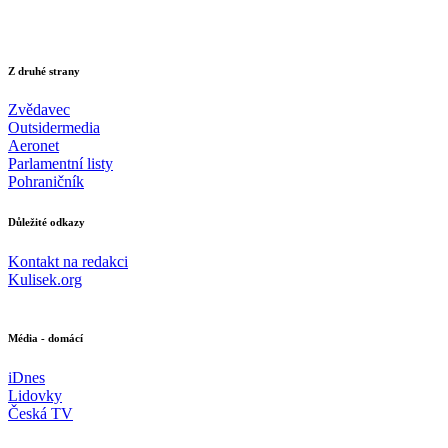
Z druhé strany
Zvědavec
Outsidermedia
Aeronet
Parlamentní listy
Pohraničník
Důležité odkazy
Kontakt na redakci
Kulisek.org
Média - domácí
iDnes
Lidovky
Česká TV