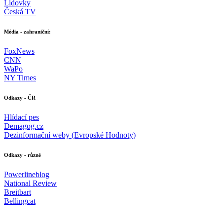
Lidovky
Česká TV
Média - zahraniční:
FoxNews
CNN
WaPo
NY Times
Odkazy - ČR
Hlídací pes
Demagog.cz
Dezinformační weby (Evropské Hodnoty)
Odkazy - různé
Powerlineblog
National Review
Breitbart
Bellingcat