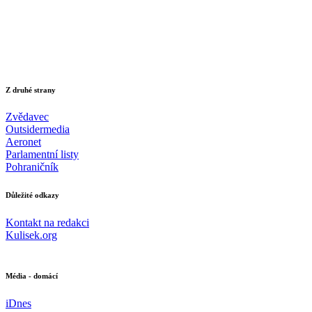
Z druhé strany
Zvědavec
Outsidermedia
Aeronet
Parlamentní listy
Pohraničník
Důležité odkazy
Kontakt na redakci
Kulisek.org
Média - domácí
iDnes