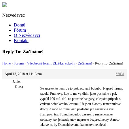
Nezvedavec
Domů
Fórum
O Nezvědavci
Kontakt
Reply To: Začínáme!
Home
›
Forums
›
Všeobecné fórum. Zkrátka, cokoliv
›
Začínáme!
›
Reply To: Začínáme!
April 13, 2018 at 11:13 pm
#5031
Ohlen
Guest
Ne zacatek to neni. Je to pokracovani bububu. Napred Trump
zavolal Putinovy, kde to ma vyklidit, jako posledne a pak
vypalil 100 mil. dol. na prazdne hangary, v lepsim pripade s
vrakem nefunkcniho letounu. Uz jsou hlaseny temer nulove
skody. Asadd se tomu jako posledne jen zasmeje a svet
Trumpovi tez. Pokud nebudou zasazeny ruske letecke
zakladny, tak je kazdy utok naprosto bezpredmetny. A neco
takoveho, by Doanald svemu kamosovi neudelal.