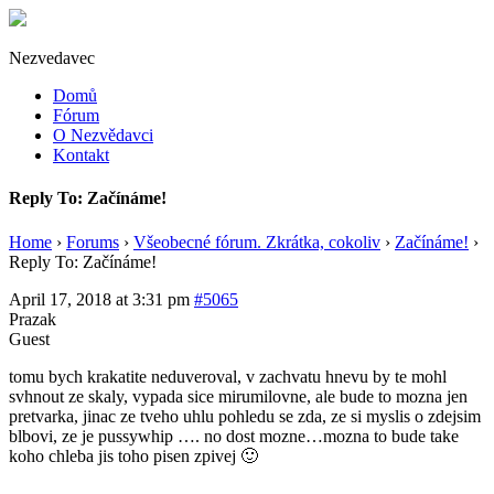
Nezvedavec
Domů
Fórum
O Nezvědavci
Kontakt
Reply To: Začínáme!
Home
›
Forums
›
Všeobecné fórum. Zkrátka, cokoliv
›
Začínáme!
›
Reply To: Začínáme!
April 17, 2018 at 3:31 pm
#5065
Prazak
Guest
tomu bych krakatite neduveroval, v zachvatu hnevu by te mohl
svhnout ze skaly, vypada sice mirumilovne, ale bude to mozna jen
pretvarka, jinac ze tveho uhlu pohledu se zda, ze si myslis o zdejsim
blbovi, ze je pussywhip …. no dost mozne…mozna to bude take
koho chleba jis toho pisen zpivej 🙂