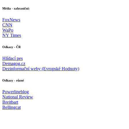
Média - zahraniční:
FoxNews
CNN
WaPo
NY Times
Odkazy - ČR
Hlídací pes
Demagog.cz
Dezinformační weby (Evropské Hodnoty)
Odkazy - různé
Powerlineblog
National Review
Breitbart
Bellingcat