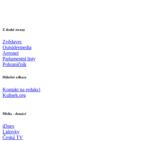
Z druhé strany
Zvědavec
Outsidermedia
Aeronet
Parlamentní listy
Pohraničník
Důležité odkazy
Kontakt na redakci
Kulisek.org
Média - domácí
iDnes
Lidovky
Česká TV