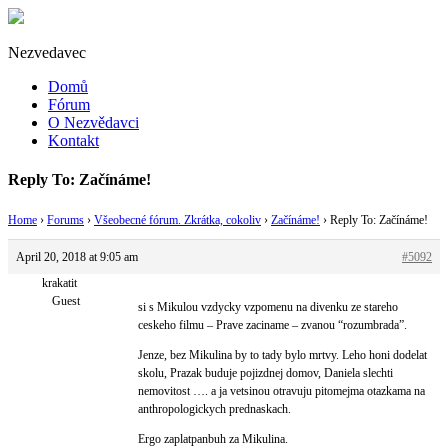
Nezvedavec
Domů
Fórum
O Nezvědavci
Kontakt
Reply To: Začínáme!
Home
›
Forums
›
Všeobecné fórum. Zkrátka, cokoliv
›
Začínáme!
›
Reply To: Začínáme!
April 20, 2018 at 9:05 am
#5092
krakatit
Guest
si s Mikulou vzdycky vzpomenu na divenku ze stareho
ceskeho filmu – Prave zaciname – zvanou “rozumbrada”.
Jenze, bez Mikulina by to tady bylo mrtvy. Leho honi dodelat
skolu, Prazak buduje pojizdnej domov, Daniela slechti
nemovitost …. a ja vetsinou otravuju pitomejma otazkama na
anthropologickych prednaskach.
Ergo zaplatpanbuh za Mikulina.