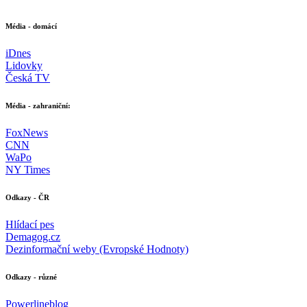
Média - domácí
iDnes
Lidovky
Česká TV
Média - zahraniční:
FoxNews
CNN
WaPo
NY Times
Odkazy - ČR
Hlídací pes
Demagog.cz
Dezinformační weby (Evropské Hodnoty)
Odkazy - různé
Powerlineblog