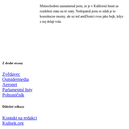
Mimochodem zaznamenal jsem, ze je v Kalifornii hnuti za
rozdeleni statu na tri staty. Nedopatral jsem se zdali je to
konstitucne mozny, ale uz ted antiDonici rvou jako bejk, kdyz
z nej delaji vola.
Z druhé strany
Zvědavec
Outsidermedia
Aeronet
Parlamentní listy
Pohraničník
Důležité odkazy
Kontakt na redakci
Kulisek.org