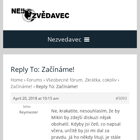
Nezvedavec
Domů
Reply To: Začínáme!
Fórum
Home
›
Forums
›
Všeobecné fórum. Zkrátka, cokoliv
›
Začínáme!
›
Reply To: Začínáme!
April 20, 2018 at 10:15 am
#5093
O Nezvědavci
leho
Ne, krakatite, nesouhlasím, že by
Keymaster
Mikin by zdejší diskuzi nějak
Kontakt
obohatil. Kdyby jsi četl, co napsal
včera, určitě by jsi mi dal za
pravdu. Já ho někdy lituji, je stále