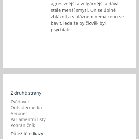
agresivnější a vulgárnější a dává
stále menší smysl. On se úplně
zbláznil a s bláznem nemá cenu se
bavit, leda že by člověk byl
psychiatr…
Z druhé strany
Zvědavec
Outsidermedia
Aeronet
Parlamentní listy
Pohraničník
Důležité odkazy