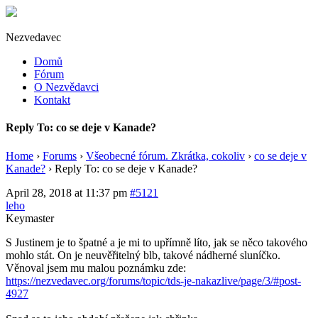
Nezvedavec
Domů
Fórum
O Nezvědavci
Kontakt
Reply To: co se deje v Kanade?
Home
›
Forums
›
Všeobecné fórum. Zkrátka, cokoliv
›
co se deje v
Kanade?
›
Reply To: co se deje v Kanade?
April 28, 2018 at 11:37 pm
#5121
leho
Keymaster
S Justinem je to špatné a je mi to upřímně líto, jak se něco takového
mohlo stát. On je neuvěřitelný blb, takové nádherné sluníčko.
Věnoval jsem mu malou poznámku zde:
https://nezvedavec.org/forums/topic/tds-je-nakazlive/page/3/#post-
4927