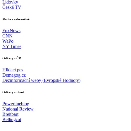
Lidovky
Česká TV
Média - zahraniční:
FoxNews
CNN
WaPo
NY Times
Odkazy - ČR
Hlídací pes
Demagog.cz
Dezinformační weby (Evropské Hodnoty)
Odkazy - různé
Powerlineblog
National Review
Breitbart
Bellingcat