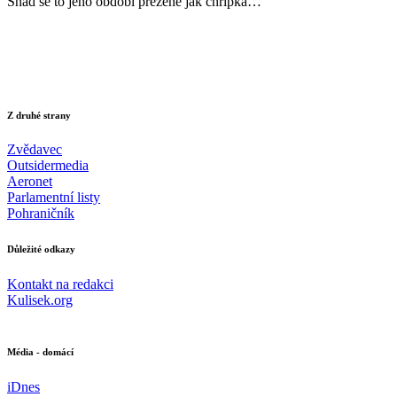
Snad se to jeho období přežene jak chřipka…
Z druhé strany
Zvědavec
Outsidermedia
Aeronet
Parlamentní listy
Pohraničník
Důležité odkazy
Kontakt na redakci
Kulisek.org
Média - domácí
iDnes