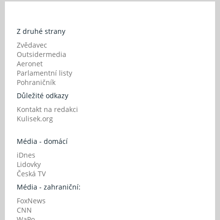
Z druhé strany
Zvědavec
Outsidermedia
Aeronet
Parlamentní listy
Pohraničník
Důležité odkazy
Kontakt na redakci
Kulisek.org
Média - domácí
iDnes
Lidovky
Česká TV
Média - zahraniční:
FoxNews
CNN
WaPo