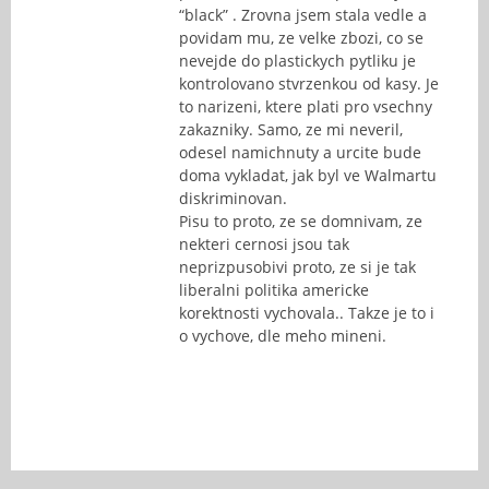
“black” . Zrovna jsem stala vedle a
povidam mu, ze velke zbozi, co se
nevejde do plastickych pytliku je
kontrolovano stvrzenkou od kasy. Je
to narizeni, ktere plati pro vsechny
zakazniky. Samo, ze mi neveril,
odesel namichnuty a urcite bude
doma vykladat, jak byl ve Walmartu
diskriminovan.
Pisu to proto, ze se domnivam, ze
nekteri cernosi jsou tak
neprizpusobivi proto, ze si je tak
liberalni politika americke
korektnosti vychovala.. Takze je to i
o vychove, dle meho mineni.