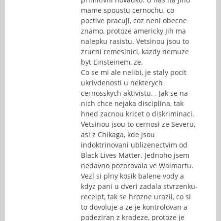
mame spoustu cernochu, co
poctive pracuji, coz neni obecne
znamo, protoze americky Jih ma
nalepku rasistu. Vetsinou jsou to
zrucni remeslnici, kazdy nemuze
byt Einsteinem, ze.
Co se mi ale nelibi, je staly pocit
ukrivdenosti u nekterych
cernosskych aktivistu. . Jak se na
nich chce nejaka disciplina, tak
hned zacnou kricet o diskriminaci.
Vetsinou jsou to cernosi ze Severu,
asi z Chikaga, kde jsou
indoktrinovani ublizenectvim od
Black Lives Matter. Jednoho jsem
nedavno pozorovala ve Walmartu.
Vezl si plny kosik balene vody a
kdyz pani u dveri zadala stvrzenku-
receipt, tak se hrozne urazil, co si
to dovoluje a ze je kontrolovan a
podeziran z kradeze, protoze je