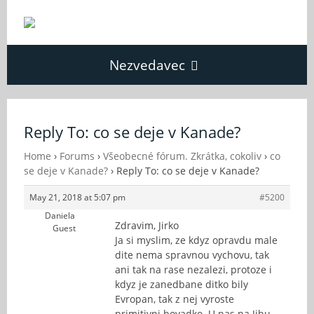
Nezvedavec
Domů
Reply To: co se deje v Kanade?
Fórum
Home
›
Forums
›
Všeobecné fórum. Zkrátka, cokoliv
›
co
se deje v Kanade?
›
Reply To: co se deje v Kanade?
May 21, 2018 at 5:07 pm
#5200
O Nezvědavci
Daniela
Zdravim, Jirko
Guest
Ja si myslim, ze kdyz opravdu male
Kontakt
dite nema spravnou vychovu, tak
ani tak na rase nezalezi, protoze i
kdyz je zanedbane ditko bily
Evropan, tak z nej vyroste
primitivni hovadko. U nas na Jihu