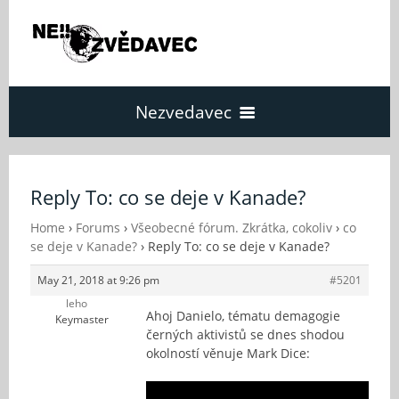
Nezvedavec
Domů
Reply To: co se deje v Kanade?
Fórum
Home
›
Forums
›
Všeobecné fórum. Zkrátka, cokoliv
›
co
se deje v Kanade?
›
Reply To: co se deje v Kanade?
May 21, 2018 at 9:26 pm
#5201
O Nezvědavci
leho
Ahoj Danielo, tématu demagogie
Keymaster
černých aktivistů se dnes shodou
Kontakt
okolností věnuje Mark Dice: