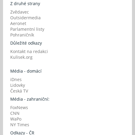
Z druhé strany
Zvědavec
Outsidermedia
Aeronet
Parlamentní listy
Pohraničník
Důležité odkazy
Kontakt na redakci
Kulisek.org
Média - domácí
iDnes
Lidovky
Česká TV
Média - zahraniční:
FoxNews
CNN
WaPo
NY Times
Odkazy - ČR