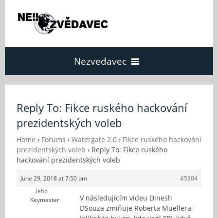
Nezvedavec
Domů
Reply To: Fikce ruského hackování
prezidentských voleb
Fórum
Home
›
Forums
›
Watergate 2.0
›
Fikce ruského hackování
prezidentských voleb
›
Reply To: Fikce ruského
O Nezvědavci
hackování prezidentských voleb
June 29, 2018 at 7:50 pm
#5304
Kontakt
leho
V následujícím videu Dinesh
Keymaster
DSouza zmiňuje Roberta Muellera,