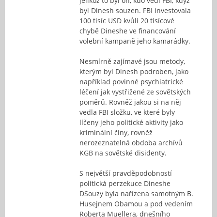
jelikož to byl on, kdo vedl FBI, když
byl Dinesh souzen. FBI investovala
100 tisíc USD kvůli 20 tisícové
chybě Dineshe ve financování
volební kampaně jeho kamarádky.
Nesmírně zajímavé jsou metody,
kterým byl Dinesh podroben, jako
například povinné psychiatrické
léčení jak vystřižené ze sovětských
poměrů. Rovněž jakou si na něj
vedla FBI složku, ve které byly
líčeny jeho politické aktivity jako
kriminální činy, rovněž
nerozeznatelná obdoba archívů
KGB na sovětské disidenty.
S největší pravděpodobností
politická perzekuce Dineshe
DSouzy byla nařízena samotným B.
Husejnem Obamou a pod vedením
Roberta Muellera, dnešního