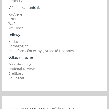
Česká TV
Média - zahraniční:
FoxNews
CNN
WaPo
NY Times
Odkazy - ČR
Hlídací pes
Demagog.cz
Dezinformační weby (Evropské Hodnoty)
Odkazy - různé
Powerlineblog
National Review
Breitbart
Bellingcat
Copyright © 2005-
2026 Nezvědavec. All Rights