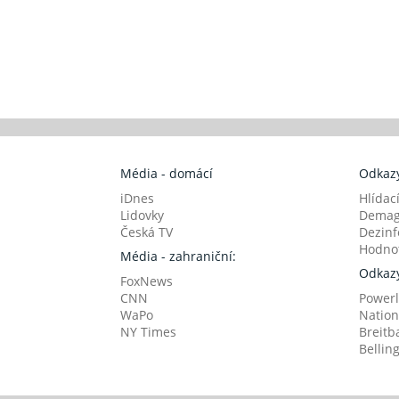
Média - domácí
Odkazy
iDnes
Hlídac
Lidovky
Demag
Česká TV
Dezinf
Hodnot
Média - zahraniční:
Odkazy
FoxNews
CNN
Powerl
WaPo
Nation
NY Times
Breitb
Bellin