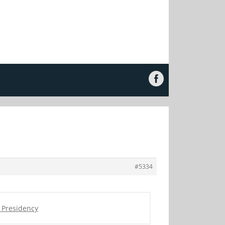
#5334
 Presidency