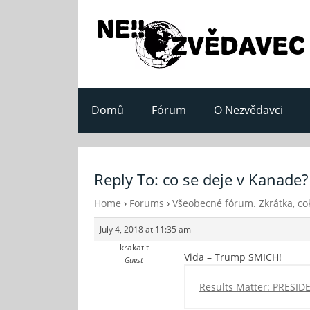
Domů
Fórum
O Nezvědavci
Reply To: co se deje v Kanade?
Home
›
Forums
›
Všeobecné fórum. Zkrátka, cok
July 4, 2018 at 11:35 am
krakatit
Vida – Trump SMICH!
Guest
Results Matter: PRESI