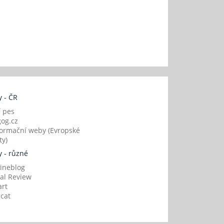
 - ČR
í pes
og.cz
ormační weby (Evropské
y)
 - různé
ineblog
al Review
art
gcat