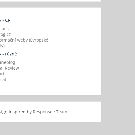
 - ČR
í pes
og.cz
ormační weby (Evropské
y)
 - různé
ineblog
al Review
art
gcat
sign inspired by
Responsee Team