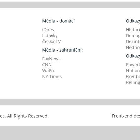
Média - domácí
Odkazy
iDnes
Hlídac
Lidovky
Demag
Česká TV
Dezinf
Hodnot
Média - zahraniční:
Odkazy
FoxNews
CNN
Powerl
WaPo
Nation
NY Times
Breitb
Bellin
avec. All Rights Reserved.
Front-end de