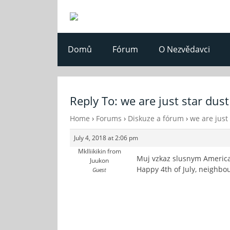
Domů
Fórum
O Nezvědavci
Reply To: we are just star dust
Home
›
Forums
›
Diskuze a fórum
›
we are just
July 4, 2018 at 2:06 pm
Mklliikikin from
Muj vzkaz slusnym Ameri
Juukon
Happy 4th of July, neighbo
Guest