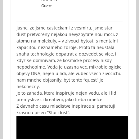
Guest
Jasne, ze jsme casteckami z vesmiru, jsme star
dust pretvoreny nejakou nevyzpytatelnou moci, z
atomu na molekuly, – v zivouci bytosti s mentalni
kapacitou neznameho zdroje. Proto ta neustala
snaha technologie dopatrat a dozvedet se vice, i
kdyz se domnivam, ze kosmicke procesy nikdy
nepochopime. Veda je uzasna vec, mikrobiologicke
objevy DNA, nejen u lidi, ale vubec vsech zivocichu
nam mnohe objasnily, byt tento “quest” je
nekonecny.
Je to zahada, ktera inspiruje nejen vedu, ale i lidi
premyslive ci kreativni, jako treba umelce.
Z davneho casu mladistve inspirace si pamatuji
krasnou pisen “Star dust”: