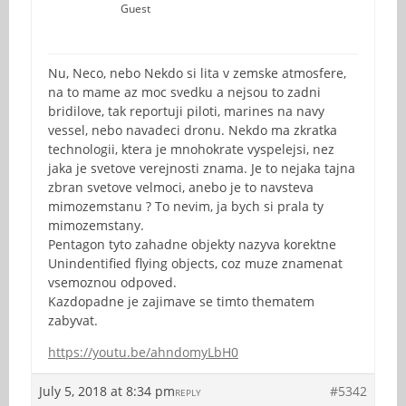
Guest
Nu, Neco, nebo Nekdo si lita v zemske atmosfere,
na to mame az moc svedku a nejsou to zadni
bridilove, tak reportuji piloti, marines na navy
vessel, nebo navadeci dronu. Nekdo ma zkratka
technologii, ktera je mnohokrate vyspelejsi, nez
jaka je svetove verejnosti znama. Je to nejaka tajna
zbran svetove velmoci, anebo je to navsteva
mimozemstanu ? To nevim, ja bych si prala ty
mimozemstany.
Pentagon tyto zahadne objekty nazyva korektne
Unindentified flying objects, coz muze znamenat
vsemoznou odpoved.
Kazdopadne je zajimave se timto thematem
zabyvat.
https://youtu.be/ahndomyLbH0
July 5, 2018 at 8:34 pm
#5342
REPLY