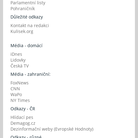
Parlamentní listy
Pohraničník
Důležité odkazy
Kontakt na redakci
Kulisek.org
Média - domácí
iDnes
Lidovky
Česká TV
Média - zahraniční:
FoxNews
CNN
WaPo
NY Times
Odkazy - ČR
Hlídací pes
Demagog.cz
Dezinformační weby (Evropské Hodnoty)
Odkazy - různé