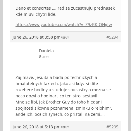
Dano et consortes …. rad se zucastnuju prednasek,
kde mluvi chytri lide.
https://www.youtube.com/watch?v=Z9zRK-OHgfw
June 26, 2018 at 3:58 pm
#5294
REPLY
Daniela
Guest
Zajimave. Jesuita a bada po technickych a
hmatatelnych faktech. Jako asi kdyz si dite
rozebere hodiny a studuje soucastky a mozna se
neco dozvi o hodinari, co ten stroj sestavil.
Mne se libi, jak Brother Guy do toho hledani
spojitosti sikovne poznamenal zminku o “elohim”,
andelich, bozich synech, co pristali na zemi….
June 26, 2018 at 5:13 pm
#5295
REPLY