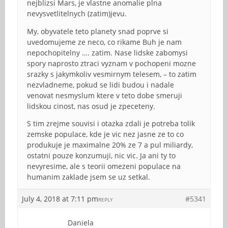
nejblizsi Mars, je vlastne anomalie plna
nevysvetlitelnych (zatim)jevu.
My, obyvatele teto planety snad poprve si
uvedomujeme ze neco, co rikame Buh je nam
nepochopitelny …. zatim. Nase lidske zabomysi
spory naprosto ztraci vyznam v pochopeni mozne
srazky s jakymkoliv vesmirnym telesem, – to zatim
nezvladneme, pokud se lidi budou i nadale
venovat nesmyslum ktere v teto dobe smeruji
lidskou cinost, nas osud je zpeceteny.
S tim zrejme souvisi i otazka zdali je potreba tolik
zemske populace, kde je vic nez jasne ze to co
produkuje je maximalne 20% ze 7 a pul miliardy,
ostatni pouze konzumuji, nic vic. Ja ani ty to
nevyresime, ale s teorii omezeni populace na
humanim zaklade jsem se uz setkal.
July 4, 2018 at 7:11 pm
#5341
REPLY
Daniela