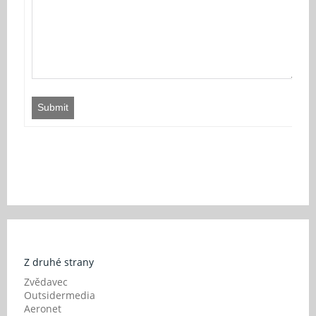
Submit
Z druhé strany
Zvědavec
Outsidermedia
Aeronet