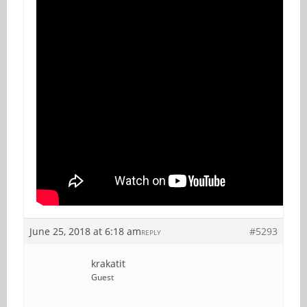
June 25, 2018 at 6:18 am
#5293
REPLY
krakatit
Guest