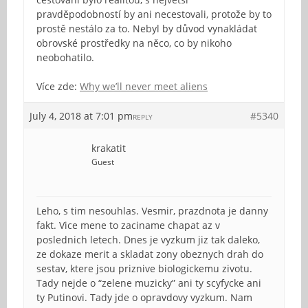
pravděpodobností by ani necestovali, protože by to
prostě nestálo za to. Nebyl by důvod vynakládat
obrovské prostředky na něco, co by nikoho
neobohatilo.
Více zde:
Why we’ll never meet aliens
July 4, 2018 at 7:01 pm
#5340
REPLY
krakatit
Guest
Leho, s tim nesouhlas. Vesmir, prazdnota je danny
fakt. Vice mene to zaciname chapat az v
poslednich letech. Dnes je vyzkum jiz tak daleko,
ze dokaze merit a skladat zony obeznych drah do
sestav, ktere jsou priznive biologickemu zivotu.
Tady nejde o “zelene muzicky” ani ty scyfycke ani
ty Putinovi. Tady jde o opravdovy vyzkum. Nam