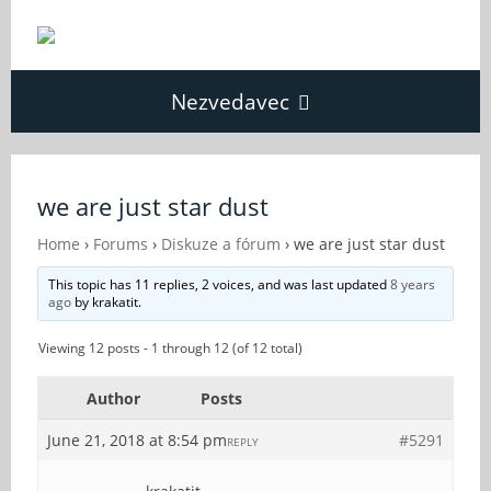
Nezvedavec
Domů
we are just star dust
Fórum
Home
›
Forums
›
Diskuze a fórum
›
we are just star dust
This topic has 11 replies, 2 voices, and was last updated
8 years
ago
by
krakatit
.
O Nezvědavci
Viewing 12 posts - 1 through 12 (of 12 total)
Kontakt
Author
Posts
June 21, 2018 at 8:54 pm
#5291
REPLY