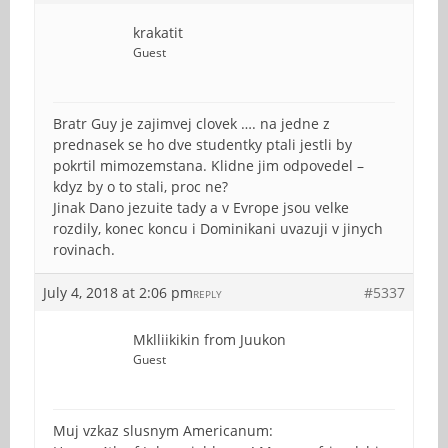
krakatit
Guest
Bratr Guy je zajimvej clovek …. na jedne z
prednasek se ho dve studentky ptali jestli by
pokrtil mimozemstana. Klidne jim odpovedel –
kdyz by o to stali, proc ne?
Jinak Dano jezuite tady a v Evrope jsou velke
rozdily, konec koncu i Dominikani uvazuji v jinych
rovinach.
July 4, 2018 at 2:06 pm
#5337
REPLY
Mklliikikin from Juukon
Guest
Muj vzkaz slusnym Americanum: