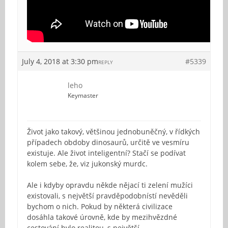
July 4, 2018 at 3:30 pm
#5339
REPLY
leho
Keymaster
Život jako takový, většinou jednobuněčný, v řídkých
případech obdoby dinosaurů, určitě ve vesmíru
existuje. Ale život inteligentní? Stačí se podívat
kolem sebe, že, viz jukonský murdc.
Ale i kdyby opravdu někde nějací ti zelení mužíci
existovali, s největší pravděpodobnístí nevěděli
bychom o nich. Pokud by některá civilizace
dosáhla takové úrovně, kde by mezihvězdné
cestování bylo realitou, s největší