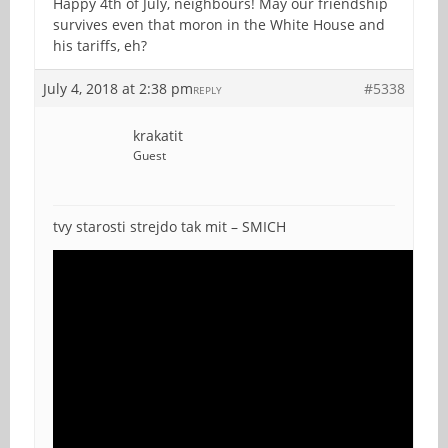
Happy 4th of July, neighbours! May our friendship
survives even that moron in the White House and
his tariffs, eh?
July 4, 2018 at 2:38 pm
#5338
REPLY
krakatit
Guest
tvy starosti strejdo tak mit – SMICH