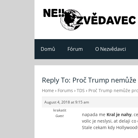
Domů
Fórum
O Nezvědavci
Reply To: Proč Trump nemůže
Home
›
Forums
›
TDS
›
Proč Trump nemůže pro
August 4, 2018 at 9:15 am
krakatit
napada me
Kral je nahy
, c
Guest
volic je neslysi, at delaji co 
Stale cekam kdy Hollywoods