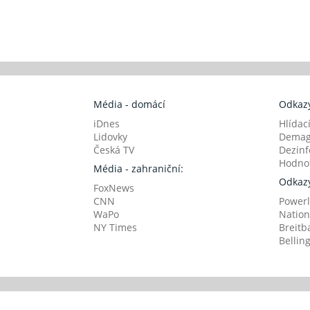
Média - domácí
Odkazy
iDnes
Hlídac
Lidovky
Demag
Česká TV
Dezinf
Hodnot
Média - zahraniční:
Odkazy
FoxNews
CNN
Powerl
WaPo
Nation
NY Times
Breitb
Bellin