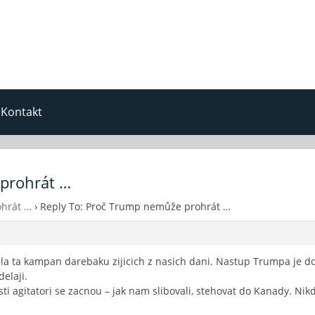
Kontakt
 prohrát …
hrát …
›
Reply To: Proč Trump nemůže prohrát …
ela ta kampan darebaku zijicich z nasich dani. Nastup Trumpa je dos
delaji.
ti agitatori se zacnou – jak nam slibovali, stehovat do Kanady. Nik