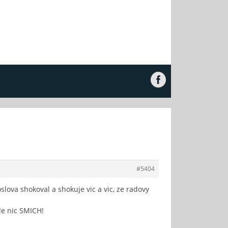
#5404
lova shokoval a shokuje vic a vic, ze radovy
de nic SMICH!