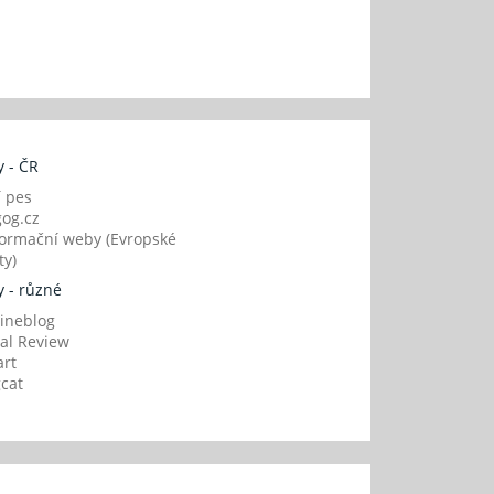
 - ČR
í pes
og.cz
ormační weby (Evropské
y)
 - různé
ineblog
al Review
art
gcat