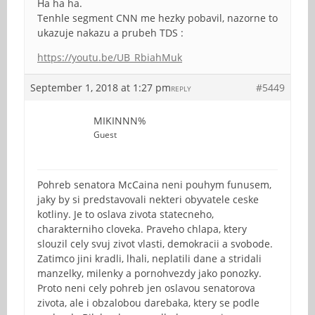
Ha ha ha.
Tenhle segment CNN me hezky pobavil, nazorne to
ukazuje nakazu a prubeh TDS :
https://youtu.be/UB_RbiahMuk
September 1, 2018 at 1:27 pm
#5449
REPLY
MIKINNN%
Guest
Pohreb senatora McCaina neni pouhym funusem,
jaky by si predstavovali nekteri obyvatele ceske
kotliny. Je to oslava zivota statecneho,
charakterniho cloveka. Praveho chlapa, ktery
slouzil cely svuj zivot vlasti, demokracii a svobode.
Zatimco jini kradli, lhali, neplatili dane a stridali
manzelky, milenky a pornohvezdy jako ponozky.
Proto neni cely pohreb jen oslavou senatorova
zivota, ale i obzalobou darebaka, ktery se podle