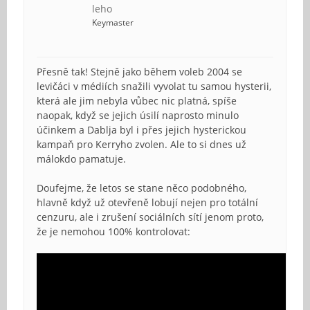
leho
Keymaster
Přesně tak! Stejně jako během voleb 2004 se
levičáci v médiích snažili vyvolat tu samou hysterii,
která ale jim nebyla vůbec nic platná, spíše
naopak, když se jejich úsilí naprosto minulo
účinkem a Dablja byl i přes jejich hysterickou
kampaň pro Kerryho zvolen. Ale to si dnes už
málokdo pamatuje.
Doufejme, že letos se stane něco podobného,
hlavně když už otevřeně lobují nejen pro totální
cenzuru, ale i zrušení sociálních sítí jenom proto,
že je nemohou 100% kontrolovat: