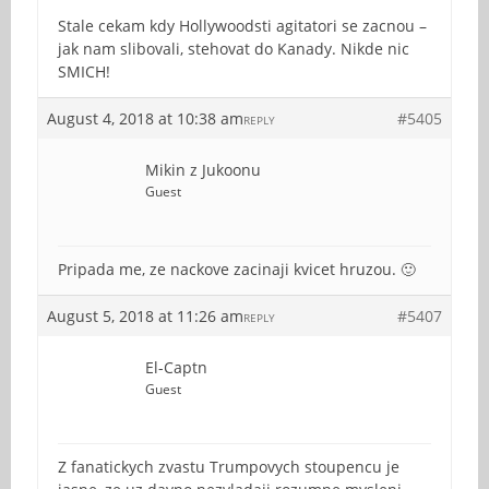
Stale cekam kdy Hollywoodsti agitatori se zacnou –
jak nam slibovali, stehovat do Kanady. Nikde nic
SMICH!
August 4, 2018 at 10:38 am
#5405
REPLY
Mikin z Jukoonu
Guest
Pripada me, ze nackove zacinaji kvicet hruzou. 🙂
August 5, 2018 at 11:26 am
#5407
REPLY
El-Captn
Guest
Z fanatickych zvastu Trumpovych stoupencu je