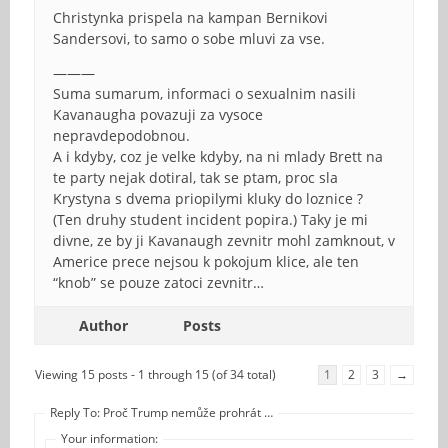
Christynka prispela na kampan Bernikovi
Sandersovi, to samo o sobe mluvi za vse.
———
Suma sumarum, informaci o sexualnim nasili
Kavanaugha povazuji za vysoce
nepravdepodobnou.
A i kdyby, coz je velke kdyby, na ni mlady Brett na
te party nejak dotiral, tak se ptam, proc sla
Krystyna s dvema priopilymi kluky do loznice ?
(Ten druhy student incident popira.) Taky je mi
divne, ze by ji Kavanaugh zevnitr mohl zamknout, v
Americe prece nejsou k pokojum klice, ale ten
“knob” se pouze zatoci zevnitr…
Author
Posts
Viewing 15 posts - 1 through 15 (of 34 total)
1
2
3
→
Reply To: Proč Trump nemůže prohrát …
Your information: