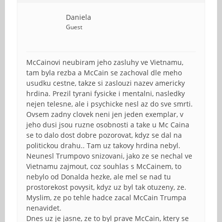
Daniela
Guest
McCainovi neubiram jeho zasluhy ve Vietnamu,
tam byla rezba a McCain se zachoval dle meho
usudku cestne, takze si zaslouzi nazev americky
hrdina. Prezil tyrani fysicke i mentalni, nasledky
nejen telesne, ale i psychicke nesl az do sve smrti.
Ovsem zadny clovek neni jen jeden exemplar, v
jeho dusi jsou ruzne osobnosti a take u Mc Caina
se to dalo dost dobre pozorovat, kdyz se dal na
politickou drahu.. Tam uz takovy hrdina nebyl.
Neunesl Trumpovo snizovani, jako ze se nechal ve
Vietnamu zajmout, coz souhlas s McCainem, to
nebylo od Donalda hezke, ale mel se nad tu
prostorekost povysit, kdyz uz byl tak otuzeny, ze.
Myslim, ze po tehle hadce zacal McCain Trumpa
nenavidet.
Dnes uz je jasne, ze to byl prave McCain, ktery se