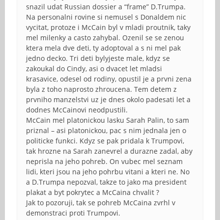
snazil udat Russian dossier a “frame” D.Trumpa.
Na personalni rovine si nemusel s Donaldem nic
vycitat, protoze i McCain byl v mladi proutnik, taky
mel milenky a casto zahybal. Ozenil se se zenou
ktera mela dve deti, ty adoptoval a s ni mel pak
jedno decko. Tri deti bylyjeste male, kdyz se
zakoukal do Cindy, asi o dvacet let mladsi
krasavice, odesel od rodiny, opustil je a prvni zena
byla z toho naprosto zhroucena. Tem detem z
prvniho manzelstvi uz je dnes okolo padesati let a
dodnes McCainovi neodpustili.
McCain mel platonickou lasku Sarah Palin, to sam
priznal – asi platonickou, pac s nim jednala jen o
politicke funkci. Kdyz se pak pridala k Trumpovi,
tak hrozne na Sarah zanevrel a durazne zadal, aby
neprisla na jeho pohreb. On vubec mel seznam
lidi, kteri jsou na jeho pohrbu vitani a kteri ne. No
a D.Trumpa nepozval, takze to jako ma president
plakat a byt pokrytec a McCaina chvalit ?
Jak to pozoruji, tak se pohreb McCaina zvrhl v
demonstraci proti Trumpovi.