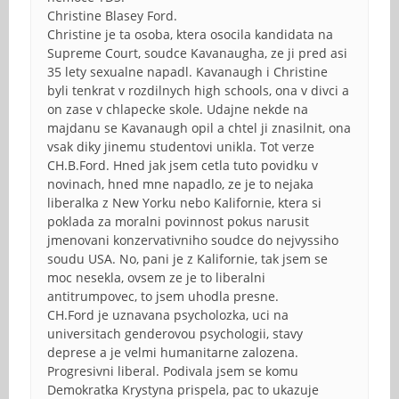
Christine Blasey Ford.
Christine je ta osoba, ktera osocila kandidata na
Supreme Court, soudce Kavanaugha, ze ji pred asi
35 lety sexualne napadl. Kavanaugh i Christine
byli tenkrat v rozdilnych high schools, ona v divci a
on zase v chlapecke skole. Udajne nekde na
majdanu se Kavanaugh opil a chtel ji znasilnit, ona
vsak diky jinemu studentovi unikla. Tot verze
CH.B.Ford. Hned jak jsem cetla tuto povidku v
novinach, hned mne napadlo, ze je to nejaka
liberalka z New Yorku nebo Kalifornie, ktera si
poklada za moralni povinnost pokus narusit
jmenovani konzervativniho soudce do nejvyssiho
soudu USA. No, pani je z Kalifornie, tak jsem se
moc nesekla, ovsem ze je to liberalni
antitrumpovec, to jsem uhodla presne.
CH.Ford je uznavana psycholozka, uci na
universitach genderovou psychologii, stavy
deprese a je velmi humanitarne zalozena.
Progresivni liberal. Podivala jsem se komu
Demokratka Krystyna prispela, pac to ukazuje