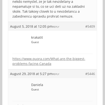
nekdo nemyslel, ze je tak nevzdelany a
nepamatuje si to, co se uci deti uz na zakladni
skole. Tak takovy clovek to u nevzdelancu a
zabednencu opravdu prohrat nemuze.
August 5, 2018 at 12:05 pm
#5409
REPLY
krakatit
Guest
https://www.quora.com/What-are-the-biggest-
problems-facing-Canada
August 29, 2018 at 5:27 pm
#5446
REPLY
Daniela
Guest