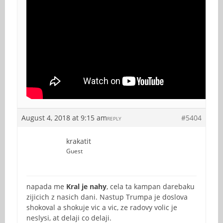
August 4, 2018 at 9:15 am
#5404
REPLY
krakatit
Guest
napada me
Kral je nahy
, cela ta kampan darebaku
zijicich z nasich dani. Nastup Trumpa je doslova
shokoval a shokuje vic a vic, ze radovy volic je
neslysi, at delaji co delaji.