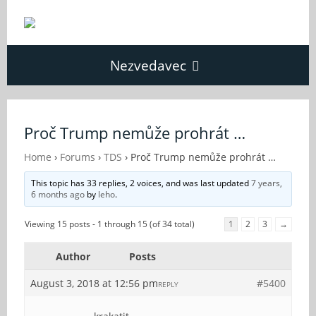
Nezvedavec
Domů
Proč Trump nemůže prohrát …
Fórum
Home
›
Forums
›
TDS
›
Proč Trump nemůže prohrát …
This topic has 33 replies, 2 voices, and was last updated
7 years,
6 months ago
by
leho
.
O Nezvědavci
Viewing 15 posts - 1 through 15 (of 34 total)
1
2
3
→
Kontakt
Author
Posts
August 3, 2018 at 12:56 pm
#5400
REPLY