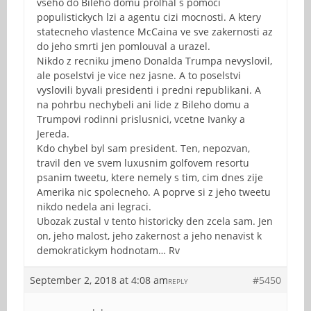
vseho do Bileho domu prolhal s pomoci
populistickych lzi a agentu cizi mocnosti. A ktery
statecneho vlastence McCaina ve sve zakernosti az
do jeho smrti jen pomlouval a urazel.
Nikdo z recniku jmeno Donalda Trumpa nevyslovil,
ale poselstvi je vice nez jasne. A to poselstvi
vyslovili byvali presidenti i predni republikani. A
na pohrbu nechybeli ani lide z Bileho domu a
Trumpovi rodinni prislusnici, vcetne Ivanky a
Jereda.
Kdo chybel byl sam president. Ten, nepozvan,
travil den ve svem luxusnim golfovem resortu
psanim tweetu, ktere nemely s tim, cim dnes zije
Amerika nic spolecneho. A poprve si z jeho tweetu
nikdo nedela ani legraci.
Ubozak zustal v tento historicky den zcela sam. Jen
on, jeho malost, jeho zakernost a jeho nenavist k
demokratickym hodnotam… Rv
September 2, 2018 at 4:08 am
#5450
REPLY