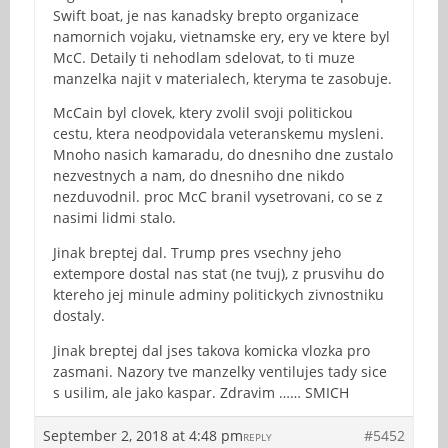
Swift boat, je nas kanadsky brepto organizace
namornich vojaku, vietnamske ery, ery ve ktere byl
McC. Detaily ti nehodlam sdelovat, to ti muze
manzelka najit v materialech, kteryma te zasobuje.
McCain byl clovek, ktery zvolil svoji politickou
cestu, ktera neodpovidala veteranskemu mysleni.
Mnoho nasich kamaradu, do dnesniho dne zustalo
nezvestnych a nam, do dnesniho dne nikdo
nezduvodnil. proc McC branil vysetrovani, co se z
nasimi lidmi stalo.
Jinak breptej dal. Trump pres vsechny jeho
extempore dostal nas stat (ne tvuj), z prusvihu do
ktereho jej minule adminy politickych zivnostniku
dostaly.
Jinak breptej dal jses takova komicka vlozka pro
zasmani. Nazory tve manzelky ventilujes tady sice
s usilim, ale jako kaspar. Zdravim …… SMICH
September 2, 2018 at 4:48 pm
#5452
REPLY