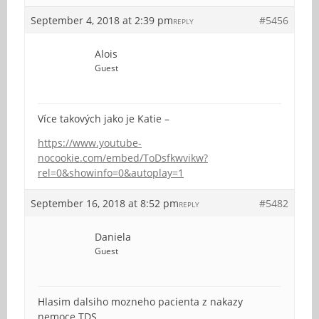
September 4, 2018 at 2:39 pm
#5456
REPLY
Alois
Guest
Více takových jako je Katie –
https://www.youtube-
nocookie.com/embed/ToDsfkwvikw?
rel=0&showinfo=0&autoplay=1
September 16, 2018 at 8:52 pm
#5482
REPLY
Daniela
Guest
Hlasim dalsiho mozneho pacienta z nakazy
nemoce TDS.