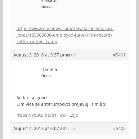
krakatit
Guest
https://www.cnsnews.com/news/article/susan-
jones/155965000-employed-june-11th-record-
setter-under-trump
August 3, 2018 at 3:37 pm
#5401
REPLY
Daniela
Guest
So far, so good.
Cim vice se antitrumpovci projevuji, tim lip:
https://youtu.be/81HIwxHLqJs
August 4, 2018 at 6:07 am
#5402
REPLY