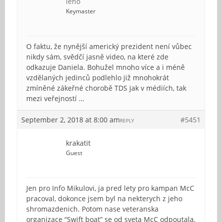
leho
Keymaster
O faktu, že nynější americký prezident není vůbec
nikdy sám, svědčí jasně video, na které zde
odkazuje Daniela. Bohužel mnoho více a i méně
vzdělaných jedinců podlehlo již mnohokrát
zmíněné zákeřné chorobě TDS jak v médiích, tak
mezi veřejností …
September 2, 2018 at 8:00 am
#5451
REPLY
krakatit
Guest
Jen pro Info Mikulovi, ja pred lety pro kampan McC
pracoval, dokonce jsem byl na nekterych z jeho
shromazdenich. Potom nase veteranska
organizace “Swift boat” se od sveta McC odpoutala.