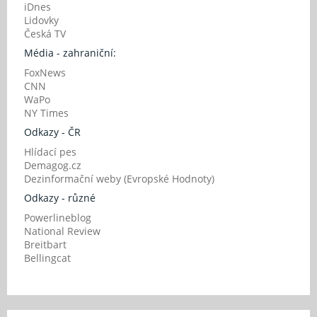
iDnes
Lidovky
Česká TV
Média - zahraniční:
FoxNews
CNN
WaPo
NY Times
Odkazy - ČR
Hlídací pes
Demagog.cz
Dezinformační weby (Evropské Hodnoty)
Odkazy - různé
Powerlineblog
National Review
Breitbart
Bellingcat