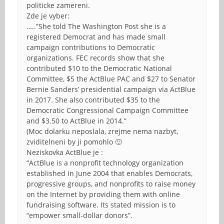
politicke zamereni.
Zde je vyber:
…..”She told The Washington Post she is a
registered Democrat and has made small
campaign contributions to Democratic
organizations. FEC records show that she
contributed $10 to the Democratic National
Committee, $5 the ActBlue PAC and $27 to Senator
Bernie Sanders’ presidential campaign via ActBlue
in 2017. She also contributed $35 to the
Democratic Congressional Campaign Committee
and $3.50 to ActBlue in 2014.”
(Moc dolarku neposlala, zrejme nema nazbyt,
zviditelneni by ji pomohlo 🙂
Neziskovka ActBlue je :
“ActBlue is a nonprofit technology organization
established in June 2004 that enables Democrats,
progressive groups, and nonprofits to raise money
on the Internet by providing them with online
fundraising software. Its stated mission is to
“empower small-dollar donors”.