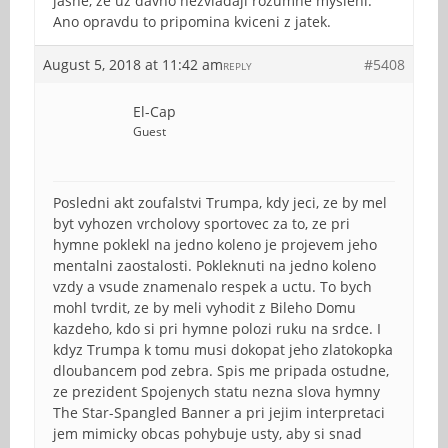
jasne, ze uz davno nezvladaji rozumne mysleni.
Ano opravdu to pripomina kviceni z jatek.
August 5, 2018 at 11:42 am
#5408
REPLY
El-Cap
Guest
Posledni akt zoufalstvi Trumpa, kdy jeci, ze by mel
byt vyhozen vrcholovy sportovec za to, ze pri
hymne poklekl na jedno koleno je projevem jeho
mentalni zaostalosti. Pokleknuti na jedno koleno
vzdy a vsude znamenalo respek a uctu. To bych
mohl tvrdit, ze by meli vyhodit z Bileho Domu
kazdeho, kdo si pri hymne polozi ruku na srdce. I
kdyz Trumpa k tomu musi dokopat jeho zlatokopka
dloubancem pod zebra. Spis me pripada ostudne,
ze prezident Spojenych statu nezna slova hymny
The Star-Spangled Banner a pri jejim interpretaci
jem mimicky obcas pohybuje usty, aby si snad