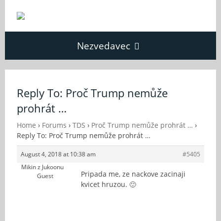
Nezvedavec
Domů
Reply To: Proč Trump nemůže
prohrát …
Fórum
Home
›
Forums
›
TDS
›
Proč Trump nemůže prohrát …
›
Reply To: Proč Trump nemůže prohrát …
O Nezvědavci
August 4, 2018 at 10:38 am
#5405
Mikin z Jukoonu
Kontakt
Pripada me, ze nackove zacinaji
Guest
kvicet hruzou. 🙂