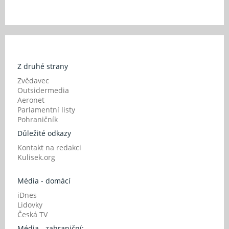
Z druhé strany
Zvědavec
Outsidermedia
Aeronet
Parlamentní listy
Pohraničník
Důležité odkazy
Kontakt na redakci
Kulisek.org
Média - domácí
iDnes
Lidovky
Česká TV
Média - zahraniční: