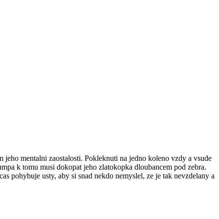
m jeho mentalni zaostalosti. Pokleknuti na jedno koleno vzdy a vsude
Trumpa k tomu musi dokopat jeho zlatokopka dloubancem pod zebra.
as pohybuje usty, aby si snad nekdo nemyslel, ze je tak nevzdelany a