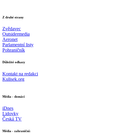
Z druhé strany
Zvědavec
Outsidermedia
Aeronet
Parlamentní listy
Pohraničník
Důležité odkazy
Kontakt na redakci
Kulisek.org
Média - domácí
iDnes
Lidovky
Česká TV
Média - zahraniční: