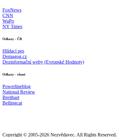
FoxNews
CNN
WaPo
NY Times
Odkazy - ČR
Hlídací pes
Demagog.cz
Dezinformační weby (Evropské Hodnoty)
Odkazy - různé
Powerlineblog
National Review
Breitbart
Bellingcat
Copyright © 2005-
2026 Nezvědavec. All Rights Reserved.