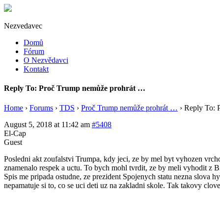
Nezvedavec
Domů
Fórum
O Nezvědavci
Kontakt
Reply To: Proč Trump nemůže prohrát …
Home
›
Forums
›
TDS
›
Proč Trump nemůže prohrát …
›
Reply To: 
August 5, 2018 at 11:42 am
#5408
El-Cap
Guest
Posledni akt zoufalstvi Trumpa, kdy jeci, ze by mel byt vyhozen vrch
znamenalo respek a uctu. To bych mohl tvrdit, ze by meli vyhodit z
Spis me pripada ostudne, ze prezident Spojenych statu nezna slova h
nepamatuje si to, co se uci deti uz na zakladni skole. Tak takovy cl