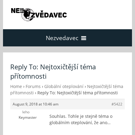
Nezvedavec
Domů
Reply To: Nejtoxičtější téma
přítomnosti
Fórum
Home
›
Forums
›
Globální oteplování
›
Nejtoxičtější téma
přítomnosti
›
Reply To: Nejtoxičtější téma přítomnosti
O Nezvědavci
August 9, 2018 at 10:46 am
#5422
leho
Kontakt
Souhlas. Tohle je stejně téma o
Keymaster
globálním oteplování, že ano…