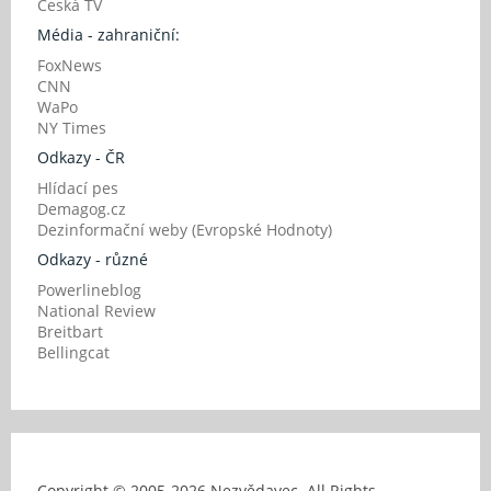
Česká TV
Média - zahraniční:
FoxNews
CNN
WaPo
NY Times
Odkazy - ČR
Hlídací pes
Demagog.cz
Dezinformační weby (Evropské Hodnoty)
Odkazy - různé
Powerlineblog
National Review
Breitbart
Bellingcat
Copyright © 2005-
2026 Nezvědavec. All Rights