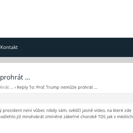
Kontakt
 prohrát …
hrát …
›
Reply To: Proč Trump nemůže prohrát …
ký prezident není vůbec nikdy sám, svědčí jasně video, na které zde
odlehlo již mnohokrát zmíněné zákeřné chorobě TDS jak v médiích,