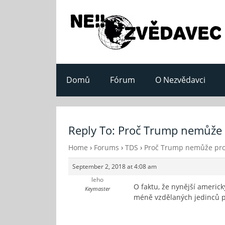
Domů
Fórum
O Nezvědavci
Reply To: Proč Trump nemůže
Home
›
Forums
›
TDS
›
Proč Trump nemůže pro
September 2, 2018 at 4:08 am
leho
O faktu, že nynější americ
Keymaster
méně vzdělaných jedinců p