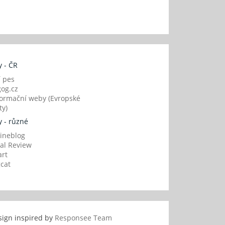
 - ČR
í pes
og.cz
ormační weby (Evropské
y)
 - různé
ineblog
al Review
art
gcat
sign inspired by
Responsee Team