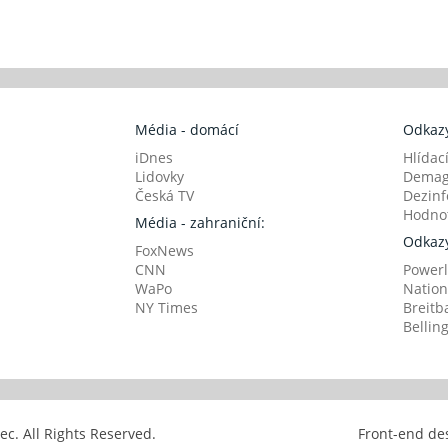
Média - domácí
Odkazy
iDnes
Hlídac
Lidovky
Demag
Česká TV
Dezinf
Hodnot
Média - zahraniční:
Odkazy
FoxNews
CNN
Powerl
WaPo
Nation
NY Times
Breitb
Bellin
avec. All Rights Reserved.
Front-end de