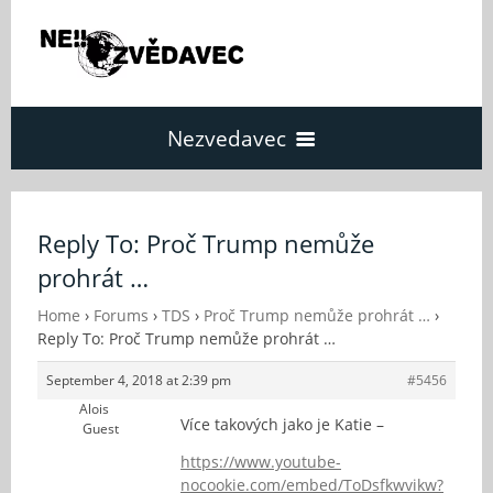
Nezvedavec
Domů
Reply To: Proč Trump nemůže
prohrát …
Fórum
Home
›
Forums
›
TDS
›
Proč Trump nemůže prohrát …
›
Reply To: Proč Trump nemůže prohrát …
O Nezvědavci
September 4, 2018 at 2:39 pm
#5456
Alois
Kontakt
Více takových jako je Katie –
Guest
https://www.youtube-
nocookie.com/embed/ToDsfkwvikw?