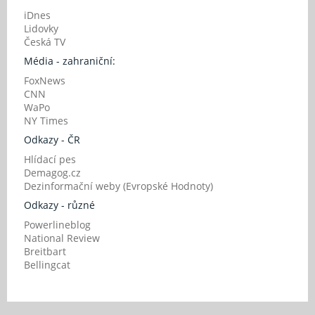
iDnes
Lidovky
Česká TV
Média - zahraniční:
FoxNews
CNN
WaPo
NY Times
Odkazy - ČR
Hlídací pes
Demagog.cz
Dezinformační weby (Evropské Hodnoty)
Odkazy - různé
Powerlineblog
National Review
Breitbart
Bellingcat