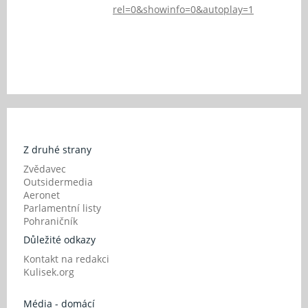
rel=0&showinfo=0&autoplay=1
Z druhé strany
Zvědavec
Outsidermedia
Aeronet
Parlamentní listy
Pohraničník
Důležité odkazy
Kontakt na redakci
Kulisek.org
Média - domácí