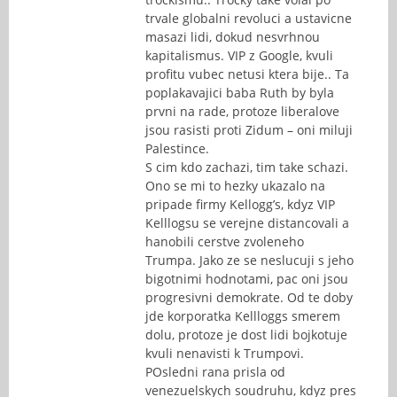
trvale globalni revoluci a ustavicne
masazi lidi, dokud nesvrhnou
kapitalismus. VIP z Google, kvuli
profitu vubec netusi ktera bije.. Ta
poplakavajici baba Ruth by byla
prvni na rade, protoze liberalove
jsou rasisti proti Zidum – oni miluji
Palestince.
S cim kdo zachazi, tim take schazi.
Ono se mi to hezky ukazalo na
pripade firmy Kellogg’s, kdyz VIP
Kelllogsu se verejne distancovali a
hanobili cerstve zvoleneho
Trumpa. Jako ze se neslucuji s jeho
bigotnimi hodnotami, pac oni jsou
progresivni demokrate. Od te doby
jde korporatka Kellloggs smerem
dolu, protoze je dost lidi bojkotuje
kvuli nenavisti k Trumpovi.
POsledni rana prisla od
venezuelskych soudruhu, kdyz pres