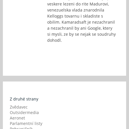
veskere lezeni do rite Madurovi,
venezuelska vlada znarodnila
Kelloggs tovarnu i skladiste s
obilim. Kamaradsaft je nezachranil
a nezachranil by ani Google, ktery
si mysli, ze by se nejak se soudruhy
dohodl.
Z druhé strany
Zvědavec
Outsidermedia
Aeronet
Parlamentní listy
Pohraničník