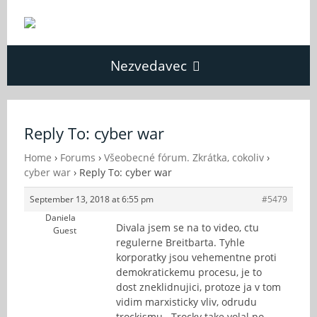
Nezvedavec
Domů
Reply To: cyber war
Fórum
Home
›
Forums
›
Všeobecné fórum. Zkrátka, cokoliv
›
cyber war
›
Reply To: cyber war
September 13, 2018 at 6:55 pm
#5479
O Nezvědavci
Daniela
Divala jsem se na to video, ctu
Guest
regulerne Breitbarta. Tyhle
Kontakt
korporatky jsou vehementne proti
demokratickemu procesu, je to
dost zneklidnujici, protoze ja v tom
vidim marxisticky vliv, odrudu
trockismu.. Trocky take volal po