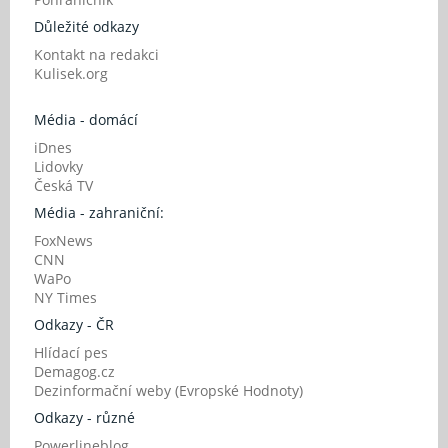
Důležité odkazy
Kontakt na redakci
Kulisek.org
Média - domácí
iDnes
Lidovky
Česká TV
Média - zahraniční:
FoxNews
CNN
WaPo
NY Times
Odkazy - ČR
Hlídací pes
Demagog.cz
Dezinformační weby (Evropské Hodnoty)
Odkazy - různé
Powerlineblog