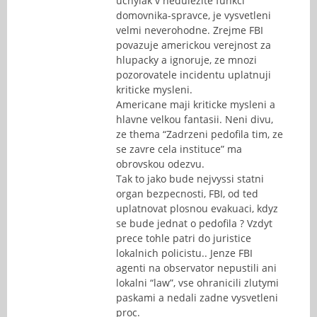
uchylak v nedulezite funkci
domovnika-spravce, je vysvetleni
velmi neverohodne. Zrejme FBI
povazuje americkou verejnost za
hlupacky a ignoruje, ze mnozi
pozorovatele incidentu uplatnuji
kriticke mysleni.
Americane maji kriticke mysleni a
hlavne velkou fantasii. Neni divu,
ze thema “Zadrzeni pedofila tim, ze
se zavre cela instituce” ma
obrovskou odezvu.
Tak to jako bude nejvyssi statni
organ bezpecnosti, FBI, od ted
uplatnovat plosnou evakuaci, kdyz
se bude jednat o pedofila ? Vzdyt
prece tohle patri do juristice
lokalnich policistu.. Jenze FBI
agenti na observator nepustili ani
lokalni “law”, vse ohranicili zlutymi
paskami a nedali zadne vysvetleni
proc.