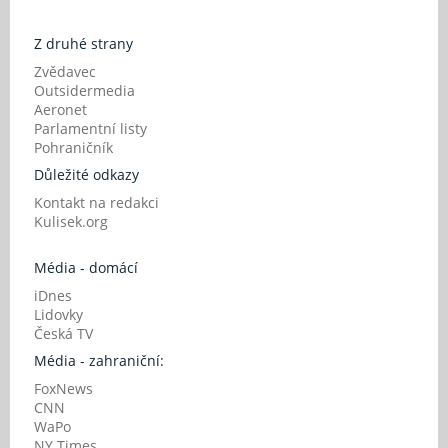
Z druhé strany
Zvědavec
Outsidermedia
Aeronet
Parlamentní listy
Pohraničník
Důležité odkazy
Kontakt na redakci
Kulisek.org
Média - domácí
iDnes
Lidovky
Česká TV
Média - zahraniční:
FoxNews
CNN
WaPo
NY Times