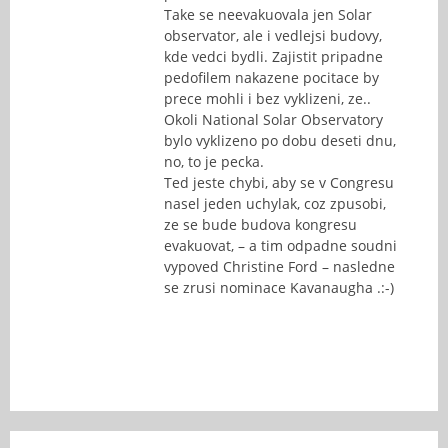
Take se neevakuovala jen Solar
observator, ale i vedlejsi budovy,
kde vedci bydli. Zajistit pripadne
pedofilem nakazene pocitace by
prece mohli i bez vyklizeni, ze..
Okoli National Solar Observatory
bylo vyklizeno po dobu deseti dnu,
no, to je pecka.
Ted jeste chybi, aby se v Congresu
nasel jeden uchylak, coz zpusobi,
ze se bude budova kongresu
evakuovat, – a tim odpadne soudni
vypoved Christine Ford – nasledne
se zrusi nominace Kavanaugha .:-)