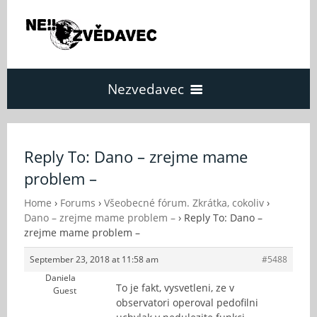
Nezvedavec
Domů
Reply To: Dano – zrejme mame
problem –
Fórum
Home
›
Forums
›
Všeobecné fórum. Zkrátka, cokoliv
›
Dano – zrejme mame problem –
›
Reply To: Dano –
O Nezvědavci
zrejme mame problem –
September 23, 2018 at 11:58 am
#5488
Kontakt
Daniela
To je fakt, vysvetleni, ze v
Guest
observatori operoval pedofilni