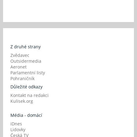
Z druhé strany
Zvědavec
Outsidermedia
Aeronet
Parlamentní listy
Pohraničník
Důležité odkazy
Kontakt na redakci
Kulisek.org
Média - domácí
iDnes
Lidovky
Česká TV