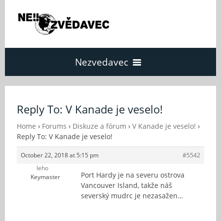
Nezvedavec
Domů
Reply To: V Kanade je veselo!
Fórum
Home
›
Forums
›
Diskuze a fórum
›
V Kanade je veselo!
›
Reply To: V Kanade je veselo!
October 22, 2018 at 5:15 pm
#5542
O Nezvědavci
leho
Port Hardy je na severu ostrova
Keymaster
Vancouver Island, takže náš
Kontakt
severský mudrc je nezasažen…